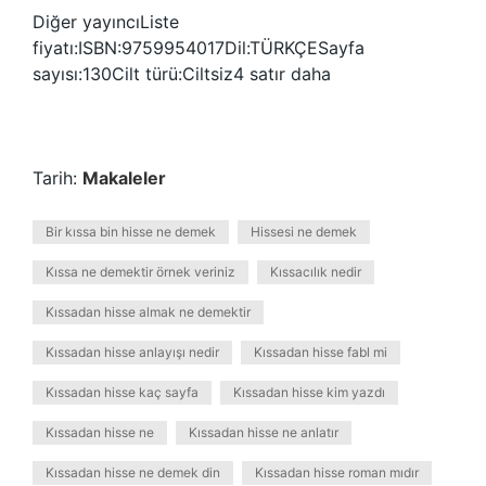
Diğer yayıncıListe
fiyatı:ISBN:9759954017Dil:TÜRKÇESayfa
sayısı:130Cilt türü:Ciltsiz4 satır daha
Tarih:
Makaleler
Bir kıssa bin hisse ne demek
Hissesi ne demek
Kıssa ne demektir örnek veriniz
Kıssacılık nedir
Kıssadan hisse almak ne demektir
Kıssadan hisse anlayışı nedir
Kıssadan hisse fabl mi
Kıssadan hisse kaç sayfa
Kıssadan hisse kim yazdı
Kıssadan hisse ne
Kıssadan hisse ne anlatır
Kıssadan hisse ne demek din
Kıssadan hisse roman mıdır