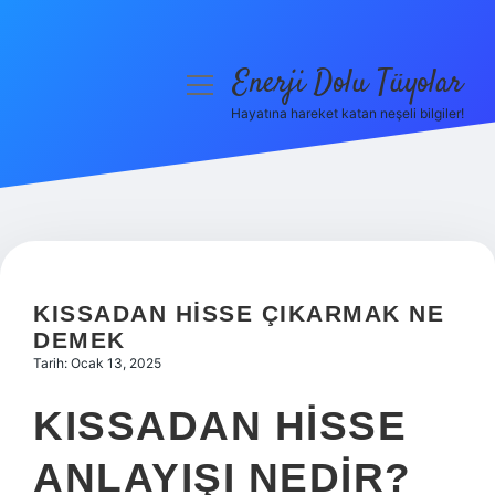
Enerji Dolu Tüyolar
menüyü
aç
Hayatına hareket katan neşeli bilgiler!
Anasayfa
Gizlilik Politikası
Yasal Uyarı
Hakkımızda
KISSADAN HISSE ÇIKARMAK NE
DEMEK
Tarih: Ocak 13, 2025
KISSADAN HISSE
ANLAYIŞI NEDIR?