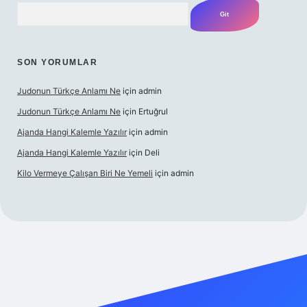
Arama
SON YORUMLAR
Judonun Türkçe Anlamı Ne
için
admin
Judonun Türkçe Anlamı Ne
için
Ertuğrul
Ajanda Hangi Kalemle Yazılır
için
admin
Ajanda Hangi Kalemle Yazılır
için
Deli
Kilo Vermeye Çalışan Biri Ne Yemeli
için
admin
doperabet giriş
elexbett.net
tulipbetgiris.org