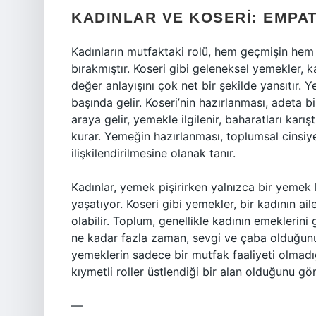
KADINLAR VE KOSERI: EMPA
Kadınların mutfaktaki rolü, hem geçmişin hem 
bırakmıştır. Koseri gibi geleneksel yemekler, 
değer anlayışını çok net bir şekilde yansıtır. 
başında gelir. Koseri’nin hazırlanması, adeta b
araya gelir, yemekle ilgilenir, baharatları karı
kurar. Yemeğin hazırlanması, toplumsal cinsiye
ilişkilendirilmesine olanak tanır.
Kadınlar, yemek pişirirken yalnızca bir yemek 
yaşatıyor. Koseri gibi yemekler, bir kadının a
olabilir. Toplum, genellikle kadının emekleri
ne kadar fazla zaman, sevgi ve çaba olduğunu
yemeklerin sadece bir mutfak faaliyeti olmadığ
kıymetli roller üstlendiği bir alan olduğunu g
—