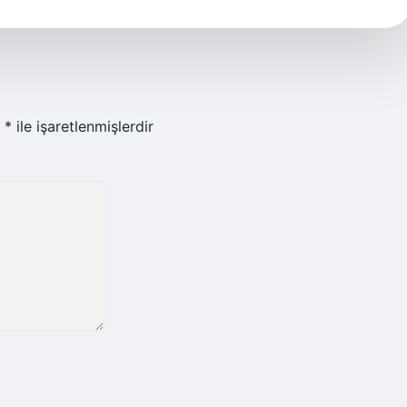
r
*
ile işaretlenmişlerdir