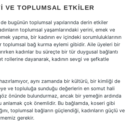
TI VE TOPLUMSAL ETKILER
de bugünün toplumsal yapılarında derin etkiler
kadınların toplumsal yaşamlarındaki yerini, emek ve
Yemek yapma, bir kadının ev içindeki sorumluluklarının
ir toplumsal bağ kurma eylemi gibidir. Aile üyeleri bir
ştırırken kadınlar bu süreçte bir tür duygusal bağlantı
t rollerine dayanarak, kadının sevgi ve şefkatle
hazırlamıyor, aynı zamanda bir kültürü, bir kimliği de
ileye ve topluluğa sunduğu değerlerin en somut hali
ni göz önünde bulundurmaz, ancak bir yemeğin ardında
 anlamak çok önemlidir. Bu bağlamda, koseri gibi
ını, toplumsal bağların güçlendiği, kadınların güçlü ve
örmemiz gerekir.