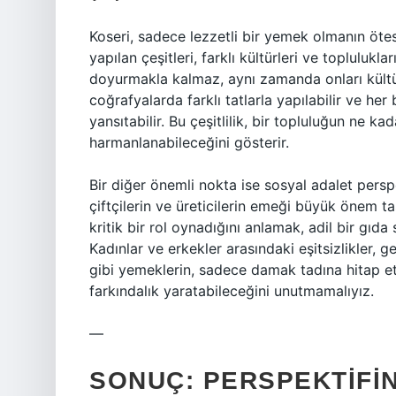
Koseri, sadece lezzetli bir yemek olmanın ötes
yapılan çeşitleri, farklı kültürleri ve toplulukla
doyurmakla kalmaz, aynı zamanda onları kültüre
coğrafyalarda farklı tatlarla yapılabilir ve h
yansıtabilir. Bu çeşitlilik, bir topluluğun ne ka
harmanlanabileceğini gösterir.
Bir diğer önemli nokta ise sosyal adalet persp
çiftçilerin ve üreticilerin emeği büyük önem ta
kritik bir rol oynadığını anlamak, adil bir gıd
Kadınlar ve erkekler arasındaki eşitsizlikler, g
gibi yemeklerin, sadece damak tadına hitap etm
farkındalık yaratabileceğini unutmamalıyız.
—
SONUÇ: PERSPEKTIFIN