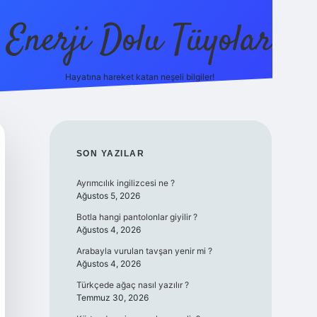
Enerji Dolu Tüyolar
Hayatına hareket katan neşeli bilgiler!
grandoperabet giriş
elexbett.net
tulipbetgiris.org
SIDEBAR
SON YAZILAR
Ayrımcılık ingilizcesi ne ?
Ağustos 5, 2026
Botla hangi pantolonlar giyilir ?
Ağustos 4, 2026
Arabayla vurulan tavşan yenir mi ?
Ağustos 4, 2026
Türkçede ağaç nasıl yazılır ?
Temmuz 30, 2026