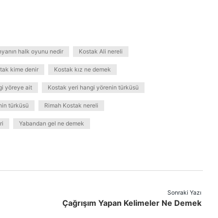
yanın halk oyunu nedir
Kostak Ali nereli
tak kime denir
Kostak kız ne demek
i yöreye ait
Kostak yeri hangi yörenin türküsü
in türküsü
Rimah Kostak nereli
ri
Yabandan gel ne demek
Sonraki Yazı
Çağrışım Yapan Kelimeler Ne Demek