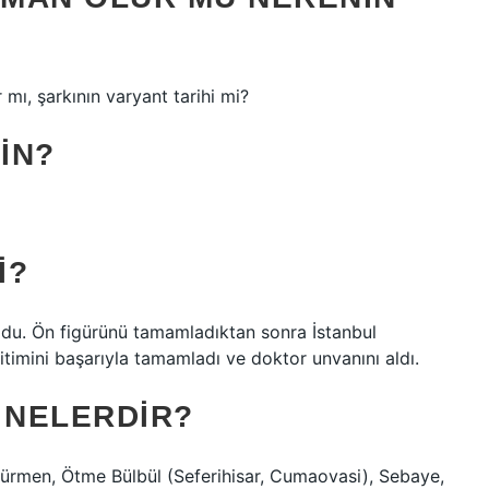
mı, şarkının varyant tarihi mi?
IN?
I?
ğdu. Ön figürünü tamamladıktan sonra İstanbul
ğitimini başarıyla tamamladı ve doktor unvanını aldı.
 NELERDIR?
Sürmen, Ötme Bülbül (Seferihisar, Cumaovasi), Sebaye,