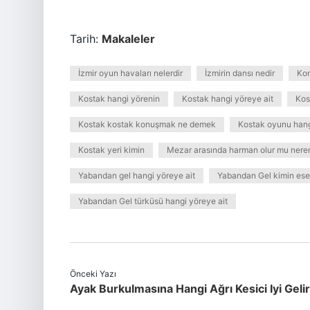
Tarih:
Makaleler
İzmir oyun havaları nelerdir
İzmirin dansı nedir
Kon
Kostak hangi yörenin
Kostak hangi yöreye ait
Kos
Kostak kostak konuşmak ne demek
Kostak oyunu hang
Kostak yeri kimin
Mezar arasında harman olur mu neren
Yabandan gel hangi yöreye ait
Yabandan Gel kimin ese
Yabandan Gel türküsü hangi yöreye ait
Önceki Yazı
Ayak Burkulmasına Hangi Ağrı Kesici Iyi Gelir