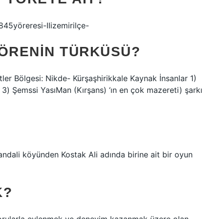
45yöreresi-IIizemirilçe-
YÖRENIN TÜRKÜSÜ?
er Bölgesi: Nikde- Kürşaşhirikkale Kaynak İnsanlar 1)
 3) Şemssi YasıMan (Kırşans) ‘ın en çok mazereti) şarkı
ndali köyünden Kostak Ali adında birine ait bir oyun
K?