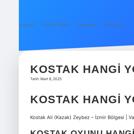
Anasayfa
Gizlilik Politikası
Yasal Uyarı
Hakkımızda
KOSTAK HANGI 
Tarih: Mart 8, 2025
KOSTAK HANGI Y
Kostak Ali (Kazak) Zeybez – İzmir Bölgesi | Va
KOSTAK OYUNU HANGI