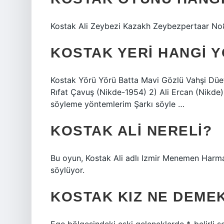
Kostak Ali Zeybezi Kazakh Zeybezpertaar No8
KOSTAK YERI HANGI 
Kostak Yörü Yörü Batta Mavi Gözlü Vahşi Düetl
Rıfat Çavuş (Nikde-1954) 2) Ali Ercan (Nikde)
söyleme yöntemlerim Şarkı söyle …
KOSTAK ALI NERELI?
Bu oyun, Kostak Ali adlı Izmir Menemen Harma
söylüyor.
KOSTAK KIZ NE DEME