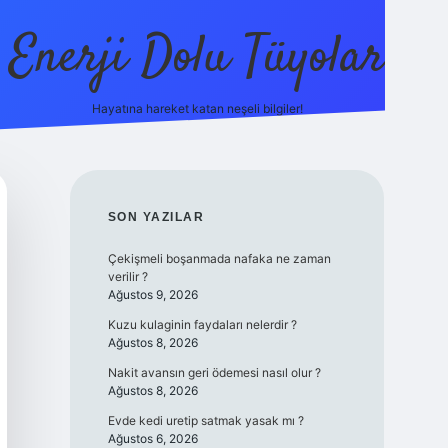
Enerji Dolu Tüyolar
Hayatına hareket katan neşeli bilgiler!
grandope
SIDEBAR
SON YAZILAR
Çekişmeli boşanmada nafaka ne zaman
verilir ?
Ağustos 9, 2026
Kuzu kulaginin faydaları nelerdir ?
Ağustos 8, 2026
Nakit avansın geri ödemesi nasıl olur ?
Ağustos 8, 2026
Evde kedi uretip satmak yasak mı ?
Ağustos 6, 2026