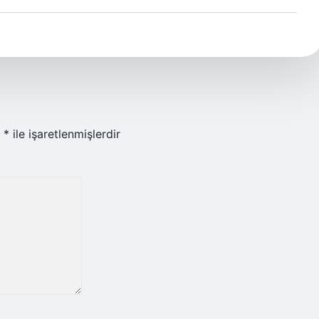
r
*
ile işaretlenmişlerdir