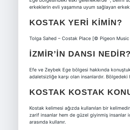
Ege bölgesindeki eski geleneklerde *, belirl
erkeklerin evli yaşamına uyum sağlayan erkekl
KOSTAK YERI KIMIN?
Tolga Sahed – Costak Place [© Pigeon Music
İZMIR’IN DANSI NEDIR
Efe ve Zeybek Ege bölgesi hakkında konuştuklar
adaletsizliğe karşı olan insanlardır. Bölgedeki
KOSTAK KOSTAK KON
Kostak kelimesi ağızda kullanılan bir kelimedir
zarif insanlar hem de güzel giyinmiş insanlar iç
arasında kullanır.