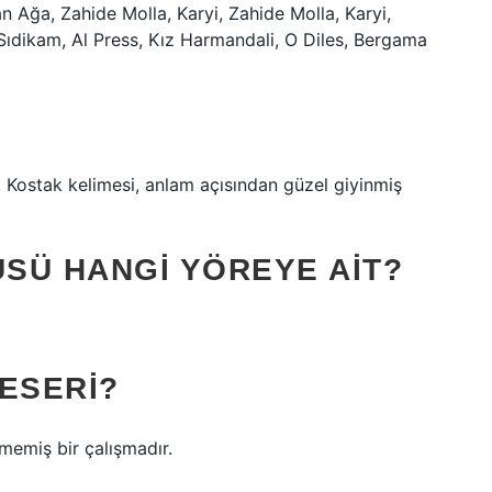
 Ağa, Zahide Molla, Karyi, Zahide Molla, Karyi,
ıdikam, Al Press, Kız Harmandali, O Diles, Bergama
. Kostak kelimesi, anlam açısından güzel giyinmiş
SÜ HANGI YÖREYE AIT?
ESERI?
memiş bir çalışmadır.