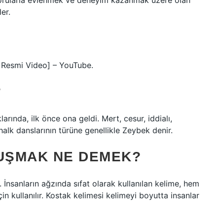
i sorularla evlenmek ve deneyim kazanmak üzere olan
er.
 Resmi Video] – YouTube.
?
ında, ilk önce ona geldi. Mert, cesur, iddialı,
 halk danslarının türüne genellikle Zeybek denir.
UŞMAK NE DEMEK?
. İnsanların ağzında sıfat olarak kullanılan kelime, hem
in kullanılır. Kostak kelimesi kelimeyi boyutta insanlar