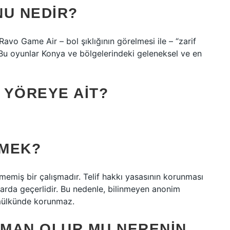
NU NEDIR?
avo Game Air – bol şıklığının görelmesi ile – “zarif
. Bu oyunlar Konya ve bölgelerindeki geleneksel ve en
 YÖREYE AIT?
EMEK?
memiş bir çalışmadır. Telif hakkı yasasının korunması
mlarda geçerlidir. Bu nedenle, bilinmeyen anonim
u mülkünde korunmaz.
MAN OLUR MU NERENIN