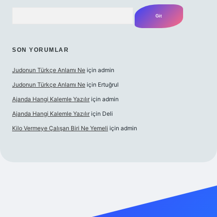
Arama
SON YORUMLAR
Judonun Türkçe Anlamı Ne
için
admin
Judonun Türkçe Anlamı Ne
için
Ertuğrul
Ajanda Hangi Kalemle Yazılır
için
admin
Ajanda Hangi Kalemle Yazılır
için
Deli
Kilo Vermeye Çalışan Biri Ne Yemeli
için
admin
perabet giriş
elexbett.net
tulipbetgiris.org