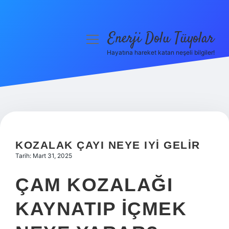
Enerji Dolu Tüyolar
menüyü
aç
Hayatına hareket katan neşeli bilgiler!
Anasayfa
Gizlilik Politikası
Yasal Uyarı
Hakkımızda
KOZALAK ÇAYI NEYE IYI GELIR
Tarih: Mart 31, 2025
ÇAM KOZALAĞI
KAYNATIP IÇMEK