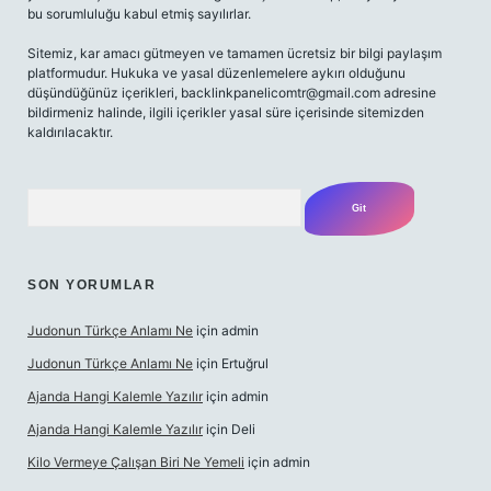
bu sorumluluğu kabul etmiş sayılırlar.
Sitemiz, kar amacı gütmeyen ve tamamen ücretsiz bir bilgi paylaşım
platformudur. Hukuka ve yasal düzenlemelere aykırı olduğunu
düşündüğünüz içerikleri,
backlinkpanelicomtr@gmail.com
adresine
bildirmeniz halinde, ilgili içerikler yasal süre içerisinde sitemizden
kaldırılacaktır.
Arama
SON YORUMLAR
Judonun Türkçe Anlamı Ne
için
admin
Judonun Türkçe Anlamı Ne
için
Ertuğrul
Ajanda Hangi Kalemle Yazılır
için
admin
Ajanda Hangi Kalemle Yazılır
için
Deli
Kilo Vermeye Çalışan Biri Ne Yemeli
için
admin