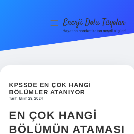
Enerji Dolu Tüyolar
menüyü
aç
Hayatına hareket katan neşeli bilgiler!
Anasayfa
Gizlilik Politikası
Yasal Uyarı
Hakkımızda
KPSSDE EN ÇOK HANGI
BÖLÜMLER ATANIYOR
Tarih: Ekim 29, 2024
EN ÇOK HANGI
BÖLÜMÜN ATAMASI