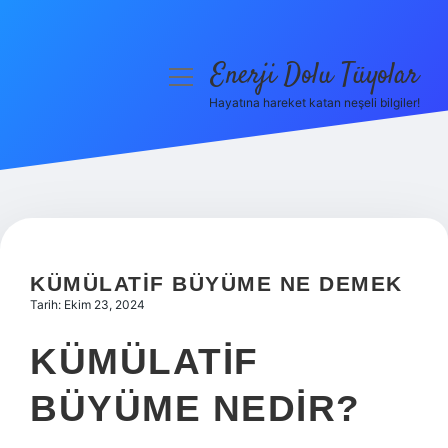
Enerji Dolu Tüyolar
menüyü
aç
Hayatına hareket katan neşeli bilgiler!
Anasayfa
Gizlilik Politikası
Yasal Uyarı
Hakkımızda
KÜMÜLATIF BÜYÜME NE DEMEK
Tarih: Ekim 23, 2024
KÜMÜLATIF
BÜYÜME NEDIR?