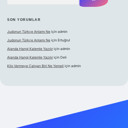
SON YORUMLAR
Judonun Türkçe Anlamı Ne
için
admin
Judonun Türkçe Anlamı Ne
için
Ertuğrul
Ajanda Hangi Kalemle Yazılır
için
admin
Ajanda Hangi Kalemle Yazılır
için
Deli
Kilo Vermeye Çalışan Biri Ne Yemeli
için
admin
ndoperabet giriş
elexbett.net
tulipbetgiris.org