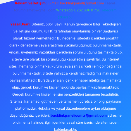
Reklam ve İletişim:
E-mail:
backlinkpaneli@gmail.com
Teams:
forumhizmeti@gmail.com
Whatsapp: 0262 606 0 726
Telegram:
@karabul
Yasal Uyarı:
Sitemiz, 5651 Sayılı Kanun gereğince Bilgi Teknolojileri
ve İletişim Kurumu (BTK) tarafından onaylanmış bir Yer Sağlayıcı
olarak hizmet vermektedir. Bu nedenle, sitedeki içerikleri proaktif
olarak denetleme veya araştırma yükümlülüğümüz bulunmamaktadır.
Ancak, üyelerimiz yazdıkları içeriklerin sorumluluğunu taşımakta olup,
siteye üye olarak bu sorumluluğu kabul etmiş sayılırlar. Bu internet
sitesi, herhangi bir marka, kurum veya şahıs şirketi ile hiçbir bağlantısı
bulunmamaktadır. Sitede yalnızca kendi hazırladığımız makaleler
paylaşılmaktadır. Burada yer alan içerikler haber niteliği taşımamakta
olup, gerçek kurum ve kişiler hakkında paylaşım yapılmamaktadır.
Gerçek kurum ve kişiler ile isim benzerlikleri tamamen tesadüfidir.
Sitemiz, kar amacı gütmeyen ve tamamen ücretsiz bir bilgi paylaşım
platformudur. Hukuka ve yasal düzenlemelere aykırı olduğunu
düşündüğünüz içerikleri,
backlinkpanelicomtr@gmail.com
adresine
bildirmeniz halinde, ilgili içerikler yasal süre içerisinde sitemizden
kaldırılacaktır.