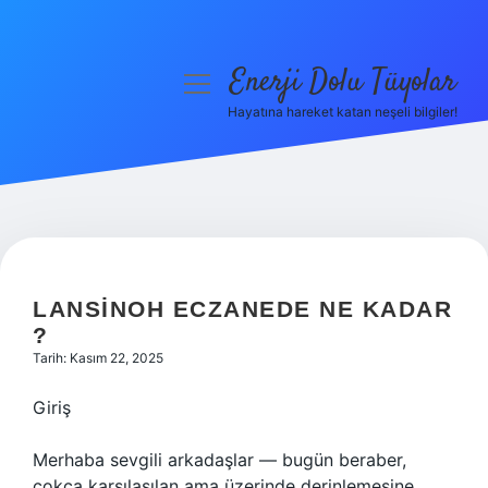
Enerji Dolu Tüyolar
menüyü
aç
Hayatına hareket katan neşeli bilgiler!
Anasayfa
Gizlilik Politikası
Yasal Uyarı
Hakkımızda
LANSINOH ECZANEDE NE KADAR
?
Tarih: Kasım 22, 2025
Giriş
Merhaba sevgili arkadaşlar — bugün beraber,
çokça karşılaşılan ama üzerinde derinlemesine