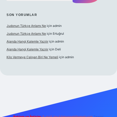
SON YORUMLAR
Judonun Türkçe Anlamı Ne
için
admin
Judonun Türkçe Anlamı Ne
için
Ertuğrul
Ajanda Hangi Kalemle Yazılır
için
admin
Ajanda Hangi Kalemle Yazılır
için
Deli
Kilo Vermeye Çalışan Biri Ne Yemeli
için
admin
grandoperabet giriş
elexbett.net
tulipbetgiris.org
Reklam ve İletişim:
E-mail:
backlinkpaneli@gmail.com
Teams: