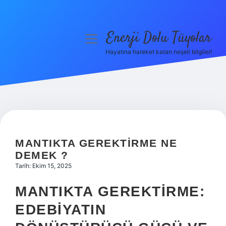
Enerji Dolu Tüyolar
menüyü
aç
Hayatına hareket katan neşeli bilgiler!
Anasayfa
Gizlilik Politikası
Yasal Uyarı
Hakkımızda
MANTIKTA GEREKTIRME NE
DEMEK ?
Tarih: Ekim 15, 2025
MANTIKTA GEREKTIRME:
EDEBIYATIN