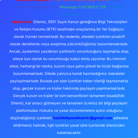
forumhizmeti@gmail.com
Whatsapp: 0262 606 0 726
Telegram:
@karabul
Yasal Uyarı:
Sitemiz, 5651 Sayılı Kanun gereğince Bilgi Teknolojileri
ve İletişim Kurumu (BTK) tarafından onaylanmış bir Yer Sağlayıcı
olarak hizmet vermektedir. Bu nedenle, sitedeki içerikleri proaktif
olarak denetleme veya araştırma yükümlülüğümüz bulunmamaktadır.
Ancak, üyelerimiz yazdıkları içeriklerin sorumluluğunu taşımakta olup,
siteye üye olarak bu sorumluluğu kabul etmiş sayılırlar. Bu internet
sitesi, herhangi bir marka, kurum veya şahıs şirketi ile hiçbir bağlantısı
bulunmamaktadır. Sitede yalnızca kendi hazırladığımız makaleler
paylaşılmaktadır. Burada yer alan içerikler haber niteliği taşımamakta
olup, gerçek kurum ve kişiler hakkında paylaşım yapılmamaktadır.
Gerçek kurum ve kişiler ile isim benzerlikleri tamamen tesadüfidir.
Sitemiz, kar amacı gütmeyen ve tamamen ücretsiz bir bilgi paylaşım
platformudur. Hukuka ve yasal düzenlemelere aykırı olduğunu
düşündüğünüz içerikleri,
backlinkpanelicomtr@gmail.com
adresine
bildirmeniz halinde, ilgili içerikler yasal süre içerisinde sitemizden
kaldırılacaktır.