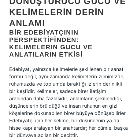
DÖNÜŞTÜRÜCÜ GÜCÜ VE
KELIMELERIN DERIN
ANLAMI
BIR EDEBIYATÇININ
PERSPEKTIFINDEN:
KELIMELERIN GÜCÜ VE
ANLATILARIN ETKISI
Edebiyat, yalnızca kelimelerle şekillenen bir sanat
formu değil, aynı zamanda kelimelerin zihnimizde,
ruhumuzda ve toplumda bıraktığı izlerin derinlikli
bir keşfidir. Kelimeler, sadece birer iletişim
aracından daha fazlasıdır; anlamların şekillendiği,
düşüncelerin örüldüğü ve insan ruhunun en gizli
köşelerine dokunabilen birer büyüye dönüşebilirler.
Edebiyatçı için her kelime, bir düşüncenin ya da
hisse kapı aralayan bir anahtardır; her cümle, başka
bir dünyaya açılan bir geçittir.