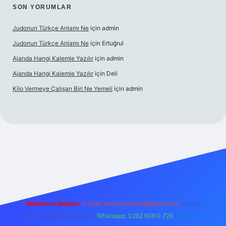
SON YORUMLAR
Judonun Türkçe Anlamı Ne
için
admin
Judonun Türkçe Anlamı Ne
için
Ertuğrul
Ajanda Hangi Kalemle Yazılır
için
admin
Ajanda Hangi Kalemle Yazılır
için
Deli
Kilo Vermeye Çalışan Biri Ne Yemeli
için
admin
perabet giriş
elexbett.net
tulipbetgiris.org
Reklam ve İletişim:
E-mail:
backlinkpaneli@gmail.com
Teams:
forumhizmeti@gmail.com
Whatsapp: 0262 606 0 726
Telegram: