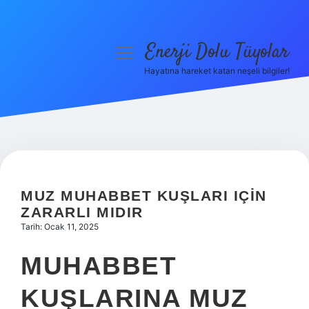
Enerji Dolu Tüyolar
menüyü
aç
Hayatına hareket katan neşeli bilgiler!
Anasayfa
Gizlilik Politikası
Yasal Uyarı
Hakkımızda
MUZ MUHABBET KUŞLARI IÇIN
ZARARLI MIDIR
Tarih: Ocak 11, 2025
MUHABBET
KUŞLARINA MUZ