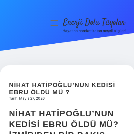
Enerji Dolu Tüyolar
menüyü
aç
Hayatına hareket katan neşeli bilgiler!
Anasayfa
Gizlilik Politikası
Yasal Uyarı
Hakkımızda
NIHAT HATIPOĞLU’NUN KEDISI
EBRU ÖLDÜ MÜ ?
Tarih: Mayıs 27, 2026
NIHAT HATIPOĞLU’NUN
KEDISI EBRU ÖLDÜ MÜ?