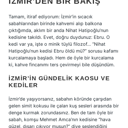
İZMIR’DEN BIR BAKIŞ
Tamam, itiraf ediyorum: İzmir’in sıcacık
sabahlarından birinde kahvemi alıp balkona
çıktığımda, aklım bir anda Nihat Hatipoğlu’nun
kedisine takıldı. Evet, doğru duydunuz: Ebru. O
kedi var ya, işte o minik tüylü filozof… “Nihat
Hatipoğlu’nun kedisi Ebru öldü mü?” sorusu kafamı
kurcalamaya başladı. Hem de öyle bir kurcalama
ki, kahve fincanımı ters çevirmeyi bile düşündüm.
İZMIR’IN GÜNDELIK KAOSU VE
KEDILER
İzmir’de yaşıyorsanız, sabahın köründe çarşıdan
gelen simit kokusu ile çalan kuş sesleri arasında bir
denge kurmak zorundasınız. Ben de tam öyle bir
sabah, komşu Mehmet Amca’nın kedisine “hava
güzel, dışarı çıkıyor musun?” diye seslendiğini