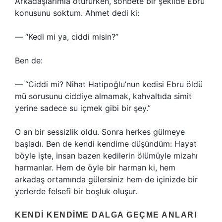
Arkadaşlarımla otururken, sohbete bir şekilde Ebru
konusunu soktum. Ahmet dedi ki:
— “Kedi mi ya, ciddi misin?”
Ben de:
— “Ciddi mi? Nihat Hatipoğlu’nun kedisi Ebru öldü
mü sorusunu ciddiye almamak, kahvaltıda simit
yerine sadece su içmek gibi bir şey.”
O an bir sessizlik oldu. Sonra herkes gülmeye
başladı. Ben de kendi kendime düşündüm: Hayat
böyle işte, insan bazen kedilerin ölümüyle mizahı
harmanlar. Hem de öyle bir harman ki, hem
arkadaş ortamında gülersiniz hem de içinizde bir
yerlerde felsefi bir boşluk oluşur.
KENDI KENDIME DALGA GEÇME ANLARI