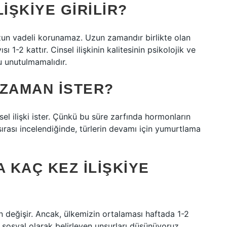
IŞKIYE GIRILIR?
 uzun vadeli korunamaz. Uzun zamandır birlikte olan
ı 1-2 kattır. Cinsel ilişkinin kalitesinin psikolojik ve
u unutulmamalıdır.
 ZAMAN ISTER?
el ilişki ister. Çünkü bu süre zarfında hormonların
n sırası incelendiğinde, türlerin devamı için yumurtlama
 KAÇ KEZ ILIŞKIYE
kten değişir. Ancak, ülkemizin ortalaması haftada 1-2
ve sosyal olarak belirleyen unsurları düşünüyoruz.