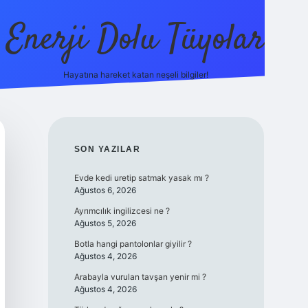
Enerji Dolu Tüyolar
Hayatına hareket katan neşeli bilgiler!
grandope
SIDEBAR
SON YAZILAR
Evde kedi uretip satmak yasak mı ?
Ağustos 6, 2026
Ayrımcılık ingilizcesi ne ?
Ağustos 5, 2026
Botla hangi pantolonlar giyilir ?
Ağustos 4, 2026
Arabayla vurulan tavşan yenir mi ?
Ağustos 4, 2026