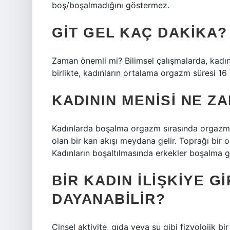
boş/boşalmadığını göstermez.
GIT GEL KAÇ DAKIKA?
Zaman önemli mi? Bilimsel çalışmalarda, kadınl
birlikte, kadınların ortalama orgazm süresi 16 
KADININ MENISI NE Z
Kadınlarda boşalma orgazm sırasında orgazm s
olan bir kan akışı meydana gelir. Toprağı bir or
Kadınların boşaltılmasında erkekler boşalma g
BIR KADIN ILIŞKIYE 
DAYANABILIR?
Cinsel aktivite, gıda veya su gibi fizyolojik bi