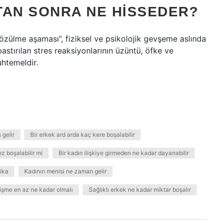
TAN SONRA NE HISSEDER?
zülme aşaması”, fiziksel ve psikolojik gevşeme aslında
astırılan stres reaksiyonlarının üzüntü, öfke ve
htemeldir.
gelir
Bir erkek ard arda kaç kere boşalabilir
z boşalabilir mi
Bir kadın ilişkiye girmeden ne kadar dayanabilir
kika
Kadının menisi ne zaman gelir
işme en az ne kadar olmalı
Sağlıklı erkek ne kadar miktar boşalır