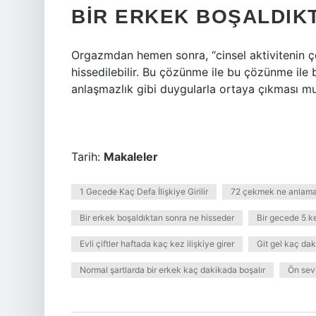
BIR ERKEK BOŞALDIK
Orgazmdan hemen sonra, “cinsel aktivitenin çö
hissedilebilir. Bu çözünme ile bu çözünme ile b
anlaşmazlık gibi duygularla ortaya çıkması mu
Tarih:
Makaleler
1 Gecede Kaç Defa İlişkiye Girilir
72 çekmek ne anlama 
Bir erkek boşaldıktan sonra ne hisseder
Bir gecede 5 ke
Evli çiftler haftada kaç kez ilişkiye girer
Git gel kaç da
Normal şartlarda bir erkek kaç dakikada boşalır
Ön sev