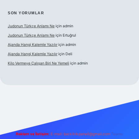
SON YORUMLAR
Judonun Türkçe Anlamı Ne
için
admin
Judonun Türkçe Anlamı Ne
için
Ertuğrul
Ajanda Hangi Kalemle Yazılır
için
admin
Ajanda Hangi Kalemle Yazılır
için
Deli
Kilo Vermeye Çalışan Biri Ne Yemeli
için
admin
perabet giriş
elexbett.net
tulipbetgiris.org
Reklam ve İletişim:
E-mail:
backlinkpaneli@gmail.com
Teams: