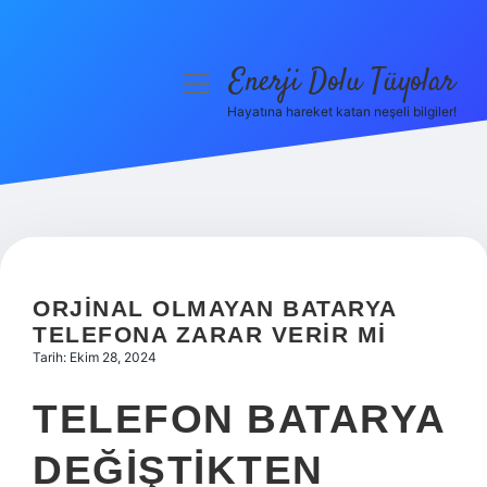
Enerji Dolu Tüyolar
menüyü
aç
Hayatına hareket katan neşeli bilgiler!
Anasayfa
Gizlilik Politikası
Yasal Uyarı
Hakkımızda
ORJINAL OLMAYAN BATARYA
TELEFONA ZARAR VERIR MI
Tarih: Ekim 28, 2024
TELEFON BATARYA
DEĞIŞTIKTEN