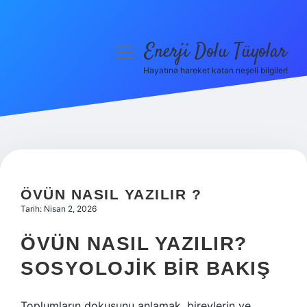
Enerji Dolu Tüyolar
menüyü
aç
Hayatına hareket katan neşeli bilgiler!
Anasayfa
Gizlilik Politikası
Yasal Uyarı
Hakkımızda
ÖVÜN NASIL YAZILIR ?
Tarih: Nisan 2, 2026
ÖVÜN NASIL YAZILIR?
SOSYOLOJIK BIR BAKIŞ
Toplumların dokusunu anlamak, bireylerin ve