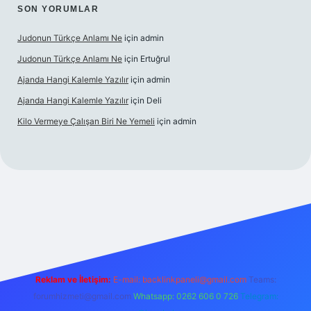
SON YORUMLAR
Judonun Türkçe Anlamı Ne
için
admin
Judonun Türkçe Anlamı Ne
için
Ertuğrul
Ajanda Hangi Kalemle Yazılır
için
admin
Ajanda Hangi Kalemle Yazılır
için
Deli
Kilo Vermeye Çalışan Biri Ne Yemeli
için
admin
doperabet giriş
elexbett.net
tulipbetgiris.org
Reklam ve İletişim:
E-mail:
backlinkpaneli@gmail.com
Teams:
forumhizmeti@gmail.com
Whatsapp: 0262 606 0 726
Telegram: