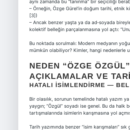
aynı zamanda bu “tanınma” bir seçiciliği berab
– Örneğin, Özge Gürel’in doğum tarihi, etnik k
[3])
– Ancak benzer yaşta ya da ad‑soyada bireyle
kolektif belleğin parçalanmasına yol açtı: “Unut
Bu noktada sorulmalı: Modern medyanın yoğun
mümkün olabiliyor? Kimler, hangi nedenlerle 
NEDEN “ÖZGE ÖZGÜL”
AÇIKLAMALAR VE TAR
HATALI İSIMLENDIRME — BE
Bir olasılık, sorunun temelinde hatalı yazım y
yaygın; “Özgül” soyadı ise genel. Bu da halk 
tartışmalarında isimlerin karışmasına yol açmış 
Tarih yazımında benzer “isim karışmaları” sık g