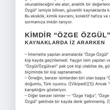
okunabileceğini ele alan, analitik bir değerl
Özgül” ismiyle bilinen, güvenilir kaynaklard
Bu eksiklik, kimlik kavramı, kolektif hafıza v
sormamıza imkân tanıyor.
KIMDIR “ÖZGE ÖZGÜL”?
KAYNAKLARDA İZ ARARKEN
– İnternette yapılan aramalarda “Özge Özgül” 
kişi kayda geçirilemedi. Yaygın isim yapıları
“Özgül/Özgülvari” pek çok kişi olabilse de, gü
biçiminde bir kişi saptanamadı.
– Örneğin, benzer isimlerden biri olan başta 
doğumlu, Türk oyuncu. ([Vikipedi][1]) Ancak “
karışıklığını gösteriyor.
– Diğer benzer isimler — “Özge Yağız”, “Özge 
Özgül” şeklinde bir kayda denk gelinmemiş. ([