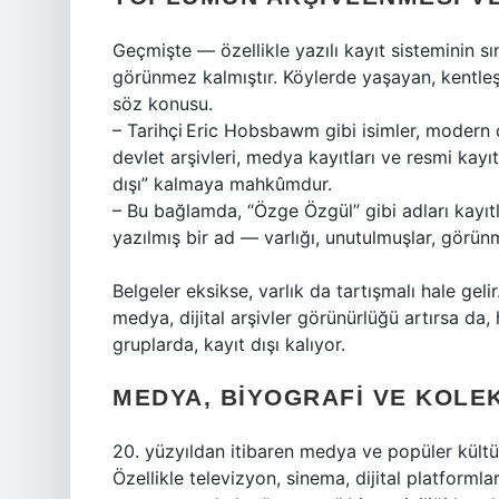
Geçmişte — özellikle yazılı kayıt sisteminin 
görünmez kalmıştır. Köylerde yaşayan, kentle
söz konusu.
– Tarihçi Eric Hobsbawm gibi isimler, modern ç
devlet arşivleri, medya kayıtları ve resmi kayıtla
dışı” kalmaya mahkûmdur.
– Bu bağlamda, “Özge Özgül” gibi adları kayıtl
yazılmış bir ad — varlığı, unutulmuşlar, görünm
Belgeler eksikse, varlık da tartışmalı hale gelir
medya, dijital arşivler görünürlüğü artırsa da, 
gruplarda, kayıt dışı kalıyor.
MEDYA, BIYOGRAFI VE KOLEK
20. yüzyıldan itibaren medya ve popüler kültür, 
Özellikle televizyon, sinema, dijital platformla