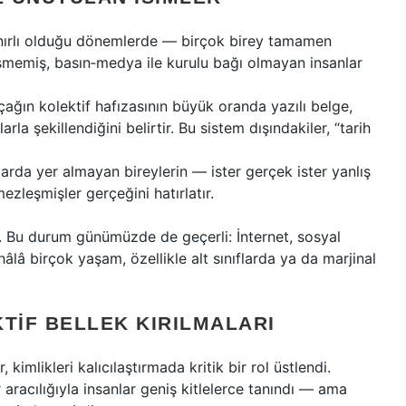
sınırlı olduğu dönemlerde — birçok birey tamamen
şmemiş, basın‑medya ile kurulu bağı olmayan insanlar
ağın kolektif hafızasının büyük oranda yazılı belge,
rla şekillendiğini belirtir. Bu sistem dışındakiler, “tarih
arda yer almayan bireylerin — ister gerçek ister yanlış
ezleşmişler gerçeğini hatırlatır.
.
Bu durum günümüzde de geçerli: İnternet, sosyal
hâlâ birçok yaşam, özellikle alt sınıflarda ya da marjinal
TIF BELLEK KIRILMALARI
kimlikleri kalıcılaştırmada kritik bir rol üstlendi.
r aracılığıyla insanlar geniş kitlelerce tanındı — ama