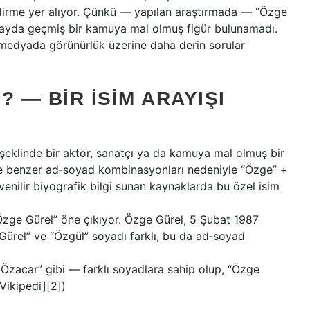
endirme yer alıyor. Çünkü — yapılan araştırmada — “Özge
a kayda geçmiş bir kamuya mal olmuş figür bulunamadı.
e medyada görünürlük üzerine daha derin sorular
 — BIR İSIM ARAYIŞI
şeklinde bir aktör, sanatçı ya da kamuya mal olmuş bir
 ve benzer ad‑soyad kombinasyonları nedeniyle “Özge” +
venilir biyografik bilgi sunan kaynaklarda bu özel isim
“Özge Gürel” öne çıkıyor. Özge Gürel, 5 Şubat 1987
Gürel” ve “Özgül” soyadı farklı; bu da ad‑soyad
Özacar” gibi — farklı soyadlara sahip olup, “Özge
Vikipedi][2])