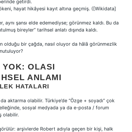
erinde getirdi.
ökeni, hayat hikâyesi kayıt altına geçmiş. ([Wikidata]
r, aynı şansı elde edemediyse; görünmez kaldı. Bu da
ulmuş bireyler” tarihsel anlatı dışında kaldı.
 olduğu bir çağda, nasıl oluyor da hâlâ görünmezlik
unutuluyor?
 YOK: OLASI
IHSEL ANLAMI
LLEK HATALARI
a da aktarma olabilir. Türkiye’de “Özge + soyadı” çok
belleğinde, sosyal medyada ya da e-posta / forum
olabilir.
örülür: arşivlerde Robert adıyla geçen bir kişi, halk