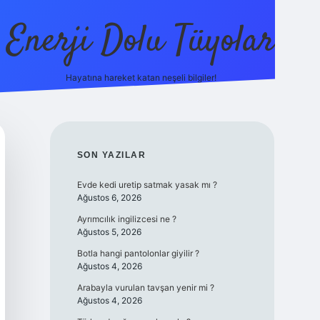
Enerji Dolu Tüyolar
Hayatına hareket katan neşeli bilgiler!
grandoperabet giriş
elexbett.net
tulipbetgiris.org
SIDEBAR
SON YAZILAR
Evde kedi uretip satmak yasak mı ?
Ağustos 6, 2026
Ayrımcılık ingilizcesi ne ?
Ağustos 5, 2026
Botla hangi pantolonlar giyilir ?
Ağustos 4, 2026
Arabayla vurulan tavşan yenir mi ?
Ağustos 4, 2026