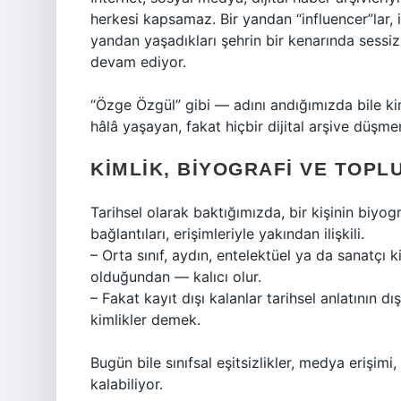
herkesi kapsamaz. Bir yandan “influencer”lar, iç
yandan yaşadıkları şehrin bir kenarında sess
devam ediyor.
“Özge Özgül” gibi — adını andığımızda bile ki
hâlâ yaşayan, fakat hiçbir dijital arşive düşmemi
KIMLIK, BIYOGRAFI VE TOPL
Tarihsel olarak baktığımızda, bir kişinin biyogr
bağlantıları, erişimleriyle yakından ilişkili.
– Orta sınıf, aydın, entelektüel ya da sanatçı kim
olduğundan — kalıcı olur.
– Fakat kayıt dışı kalanlar tarihsel anlatının dış
kimlikler demek.
Bugün bile sınıfsal eşitsizlikler, medya erişimi
kalabiliyor.