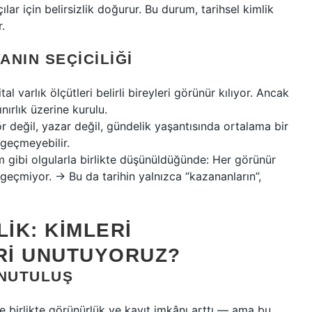
ılar için belirsizlik doğurur. Bu durum, tarihsel kimlik
.
NIN SEÇICILIĞI
l varlık ölçütleri belirli bireyleri görünür kılıyor. Ancak
ırlık üzerine kurulu.
ör değil, yazar değil, gündelik yaşantısında ortalama bir
 geçmeyebilir.
 gibi olgularla birlikte düşünüldüğünde: Her görünür
geçmiyor. → Bu da tarihin yalnızca “kazananların”,
IK: KIMLERI
ERI UNUTUYORUZ?
UNUTULUŞ
yle birlikte görünürlük ve kayıt imkânı arttı — ama bu,