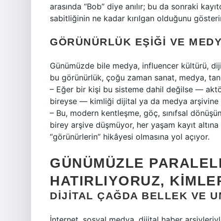
arasında “Bob” diye anılır; bu da sonraki kayıtç
sabitliğinin ne kadar kırılgan olduğunu gösterir
GÖRÜNÜRLÜK EŞIĞI VE MEDYA
Günümüzde bile medya, influencer kültürü, dijita
bu görünürlük, çoğu zaman sanat, medya, tanın
– Eğer bir kişi bu sisteme dahil değilse — akt
bireyse — kimliği dijital ya da medya arşivine
– Bu, modern kentleşme, göç, sınıfsal dönüşüm
birey arşive düşmüyor, her yaşam kayıt altına 
“görünürlerin” hikâyesi olmasına yol açıyor.
GÜNÜMÜZLE PARALELL
HATIRLIYORUZ, KIML
DIJITAL ÇAĞDA BELLEK VE 
İnternet, sosyal medya, dijital haber arşivleri