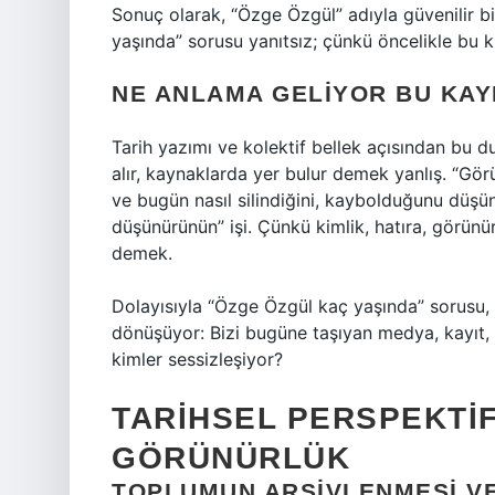
Sonuç olarak, “Özge Özgül” adıyla güvenilir b
yaşında” sorusu yanıtsız; çünkü öncelikle bu k
NE ANLAMA GELIYOR BU KAYI
Tarih yazımı ve kolektif bellek açısından bu
alır, kaynaklarda yer bulur demek yanlış. “G
ve bugün nasıl silindiğini, kaybolduğunu düşün
düşünürünün” işi. Çünkü kimlik, hatıra, görünü
demek.
Dolayısıyla “Özge Özgül kaç yaşında” sorusu, 
dönüşüyor: Bizi bugüne taşıyan medya, kayıt, be
kimler sessizleşiyor?
TARIHSEL PERSPEKTIF
GÖRÜNÜRLÜK
TOPLUMUN ARŞIVLENMESI VE