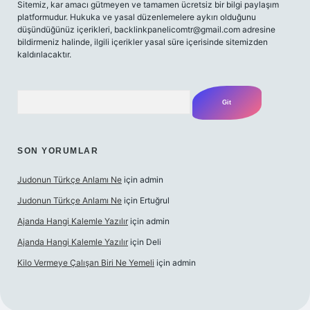
Sitemiz, kar amacı gütmeyen ve tamamen ücretsiz bir bilgi paylaşım
platformudur. Hukuka ve yasal düzenlemelere aykırı olduğunu
düşündüğünüz içerikleri,
backlinkpanelicomtr@gmail.com
adresine
bildirmeniz halinde, ilgili içerikler yasal süre içerisinde sitemizden
kaldırılacaktır.
Arama
SON YORUMLAR
Judonun Türkçe Anlamı Ne
için
admin
Judonun Türkçe Anlamı Ne
için
Ertuğrul
Ajanda Hangi Kalemle Yazılır
için
admin
Ajanda Hangi Kalemle Yazılır
için
Deli
Kilo Vermeye Çalışan Biri Ne Yemeli
için
admin