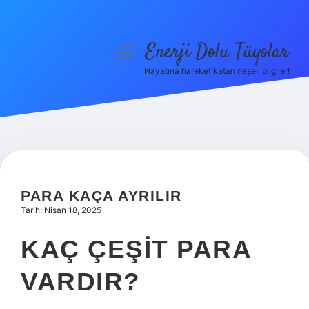
Enerji Dolu Tüyolar
menüyü
aç
Hayatına hareket katan neşeli bilgiler!
Anasayfa
Gizlilik Politikası
Yasal Uyarı
Hakkımızda
PARA KAÇA AYRILIR
Tarih: Nisan 18, 2025
KAÇ ÇEŞIT PARA
VARDIR?