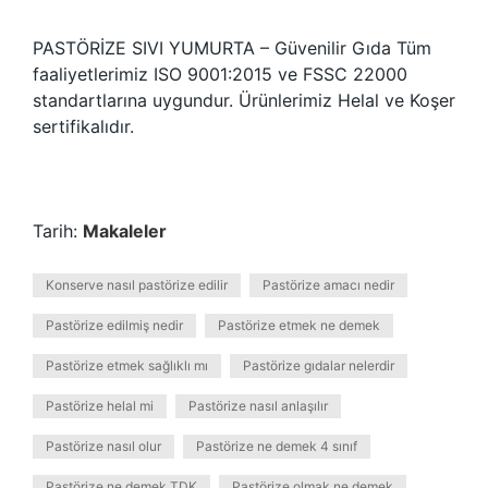
PASTÖRİZE SIVI YUMURTA – Güvenilir Gıda Tüm
faaliyetlerimiz ISO 9001:2015 ve FSSC 22000
standartlarına uygundur. Ürünlerimiz Helal ve Koşer
sertifikalıdır.
Tarih:
Makaleler
Konserve nasıl pastörize edilir
Pastörize amacı nedir
Pastörize edilmiş nedir
Pastörize etmek ne demek
Pastörize etmek sağlıklı mı
Pastörize gıdalar nelerdir
Pastörize helal mi
Pastörize nasıl anlaşılır
Pastörize nasıl olur
Pastörize ne demek 4 sınıf
Pastörize ne demek TDK
Pastörize olmak ne demek