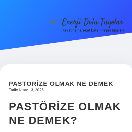
Enerji Dolu Tüyolar
menüyü
aç
Hayatına hareket katan neşeli bilgiler!
Anasayfa
Gizlilik Politikası
Yasal Uyarı
Hakkımızda
PASTORIZE OLMAK NE DEMEK
Tarih: Nisan 13, 2025
PASTÖRIZE OLMAK
NE DEMEK?