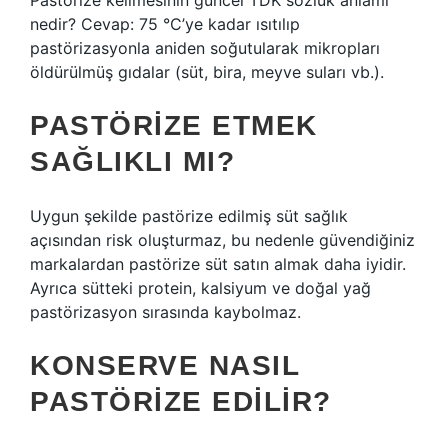
Pastörize kelimesinin güncel TDK sözlük anlamı
nedir? Cevap: 75 °C’ye kadar ısıtılıp
pastörizasyonla aniden soğutularak mikropları
öldürülmüş gıdalar (süt, bira, meyve suları vb.).
PASTÖRIZE ETMEK
SAĞLIKLI MI?
Uygun şekilde pastörize edilmiş süt sağlık
açısından risk oluşturmaz, bu nedenle güvendiğiniz
markalardan pastörize süt satın almak daha iyidir.
Ayrıca sütteki protein, kalsiyum ve doğal yağ
pastörizasyon sırasında kaybolmaz.
KONSERVE NASIL
PASTÖRIZE EDILIR?