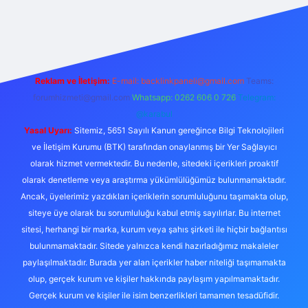
doperabet giriş
elexbett.net
tulipbetgiris.org
Reklam ve İletişim:
E-mail:
backlinkpaneli@gmail.com
Teams:
forumhizmeti@gmail.com
Whatsapp: 0262 606 0 726
Telegram:
@karabul
Yasal Uyarı:
Sitemiz, 5651 Sayılı Kanun gereğince Bilgi Teknolojileri
ve İletişim Kurumu (BTK) tarafından onaylanmış bir Yer Sağlayıcı
olarak hizmet vermektedir. Bu nedenle, sitedeki içerikleri proaktif
olarak denetleme veya araştırma yükümlülüğümüz bulunmamaktadır.
Ancak, üyelerimiz yazdıkları içeriklerin sorumluluğunu taşımakta olup,
siteye üye olarak bu sorumluluğu kabul etmiş sayılırlar. Bu internet
sitesi, herhangi bir marka, kurum veya şahıs şirketi ile hiçbir bağlantısı
bulunmamaktadır. Sitede yalnızca kendi hazırladığımız makaleler
paylaşılmaktadır. Burada yer alan içerikler haber niteliği taşımamakta
olup, gerçek kurum ve kişiler hakkında paylaşım yapılmamaktadır.
Gerçek kurum ve kişiler ile isim benzerlikleri tamamen tesadüfidir.