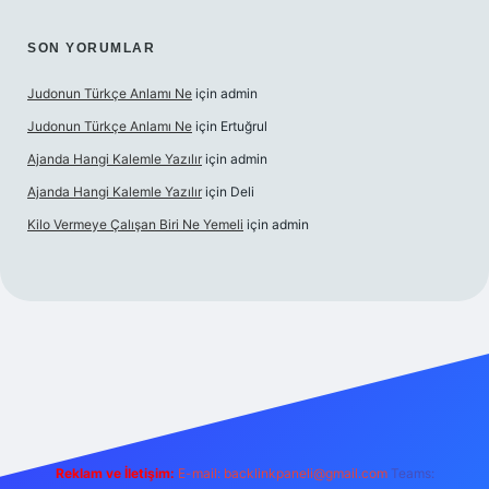
SON YORUMLAR
Judonun Türkçe Anlamı Ne
için
admin
Judonun Türkçe Anlamı Ne
için
Ertuğrul
Ajanda Hangi Kalemle Yazılır
için
admin
Ajanda Hangi Kalemle Yazılır
için
Deli
Kilo Vermeye Çalışan Biri Ne Yemeli
için
admin
doperabet giriş
elexbett.net
tulipbetgiris.org
Reklam ve İletişim:
E-mail:
backlinkpaneli@gmail.com
Teams: