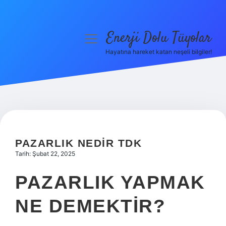
Enerji Dolu Tüyolar
menüyü
aç
Hayatına hareket katan neşeli bilgiler!
Anasayfa
Gizlilik Politikası
Yasal Uyarı
Hakkımızda
PAZARLIK NEDIR TDK
Tarih: Şubat 22, 2025
PAZARLIK YAPMAK
NE DEMEKTIR?