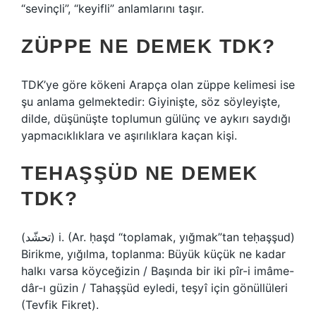
“sevinçli”, “keyifli” anlamlarını taşır.
ZÜPPE NE DEMEK TDK?
TDK’ye göre kökeni Arapça olan züppe kelimesi ise
şu anlama gelmektedir: Giyinişte, söz söyleyişte,
dilde, düşünüşte toplumun gülünç ve aykırı saydığı
yapmacıklıklara ve aşırılıklara kaçan kişi.
TEHAŞŞÜD NE DEMEK
TDK?
(ﺗﺤﺸّﺪ) i. (Ar. ḥaşd “toplamak, yığmak”tan teḥaşşud)
Birikme, yığılma, toplanma: Büyük küçük ne kadar
halkı varsa köyceğizin / Başında bir iki pîr-i imâme-
dâr-ı güzin / Tahaşşüd eyledi, teşyî için gönüllüleri
(Tevfik Fikret).