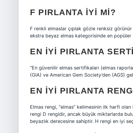
F PIRLANTA IYI MI?
F renkli elmaslar çıplak gözle renksiz görünür
ekstra beyaz elmas kategorisinde en popüler e
EN IYI PIRLANTA SERT
“En güvenilir elmas sertifikaları (elmas raporl
(GIA) ve American Gem Society’den (AGS) geli
EN IYI PIRLANTA RENG
Elmas rengi, “elmas” kelimesinin ilk harfi olan 
rengi D rengidir, ancak büyük miktarlarda bulu
beyazlık derecesine sahiptir. H rengi en iyi seç