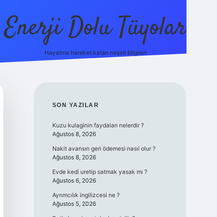
Enerji Dolu Tüyolar
Hayatına hareket katan neşeli bilgiler!
grandopera
SIDEBAR
SON YAZILAR
Kuzu kulaginin faydaları nelerdir ?
Ağustos 8, 2026
Nakit avansın geri ödemesi nasıl olur ?
Ağustos 8, 2026
Evde kedi uretip satmak yasak mı ?
Ağustos 6, 2026
Ayrımcılık ingilizcesi ne ?
Ağustos 5, 2026