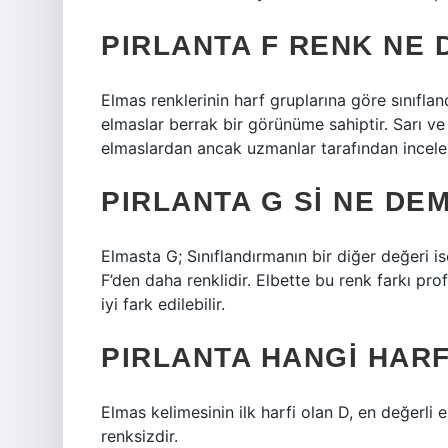
PIRLANTA F RENK NE
Elmas renklerinin harf gruplarına göre sınıfland
elmaslar berrak bir görünüme sahiptir. Sarı ve
elmaslardan ancak uzmanlar tarafından incelene
PIRLANTA G SI NE DE
Elmasta G; Sınıflandırmanın bir diğer değeri is
F’den daha renklidir. Elbette bu renk farkı pr
iyi fark edilebilir.
PIRLANTA HANGI HAR
Elmas kelimesinin ilk harfi olan D, en değerli
renksizdir.