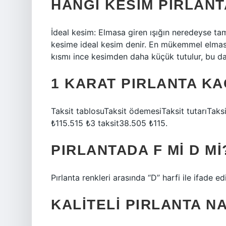
HANGI KESIM PIRLANT
İdeal kesim: Elmasa giren ışığın neredeyse ta
kesime ideal kesim denir. En mükemmel elmas 
kısmı ince kesimden daha küçük tutulur, bu da d
1 KARAT PIRLANTA KA
Taksit tablosuTaksit ödemesiTaksit tutarıTaksi
₺115.515 ₺3 taksit38.505 ₺115.
PIRLANTADA F MI D MI
Pırlanta renkleri arasında “D” harfi ile ifade edil
KALITELI PIRLANTA NA