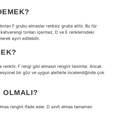
 DEMEK?
ırılan F grubu elmaslar renksiz gruba aittir. Bu tür
 kahverengi tonları içermez. D ve E renklerindeki
rek ayırt edilebilir.
MEK?
e renktir. F rengi gibi elmasın rengini tanımlar. Ancak
ofesyonel bir göz ve uygun aletlerle incelendiğinde çok
F OLMALI?
 elmas rengini ifade eder. D sınıfı elmas tamamen