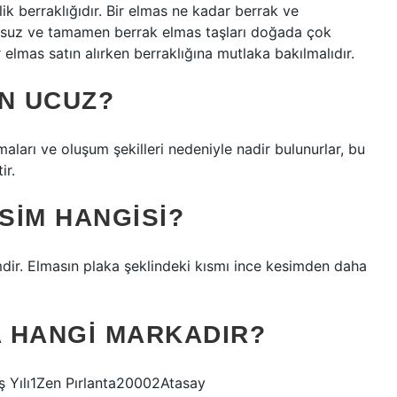
lik berraklığıdır. Bir elmas ne kadar berrak ve
sursuz ve tamamen berrak elmas taşları doğada çok
 elmas satın alırken berraklığına mutlaka bakılmalıdır.
EN UCUZ?
aları ve oluşum şekilleri nedeniyle nadir bulunurlar, bu
ir.
SIM HANGISI?
ir. Elmasın plaka şeklindeki kısmı ince kesimden daha
A HANGI MARKADIR?
uş Yılı1Zen Pırlanta20002Atasay