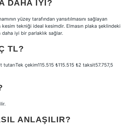
A DAHA IYI?
mamının yüzey tarafından yansıtılmasını sağlayan
kesim tekniği ideal kesimdir. Elmasın plaka şeklindeki
aha iyi bir parlaklık sağlar.
Ç TL?
t tutarıTek çekim115.515 ₺115.515 ₺2 taksit57.757,5
?
ir.
SIL ANLAŞILIR?