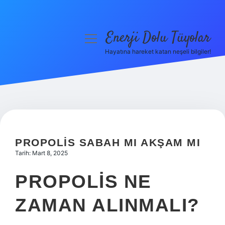
Enerji Dolu Tüyolar
menüyü
aç
Hayatına hareket katan neşeli bilgiler!
Anasayfa
Gizlilik Politikası
Yasal Uyarı
Hakkımızda
PROPOLIS SABAH MI AKŞAM MI
Tarih: Mart 8, 2025
PROPOLIS NE
ZAMAN ALINMALI?