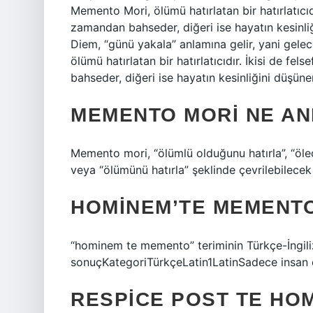
Memento Mori, ölümü hatırlatan bir hatırlatıcıdır.
zamandan bahseder, diğeri ise hayatın kesinl
Diem, “günü yakala” anlamına gelir, yani ge
ölümü hatırlatan bir hatırlatıcıdır. İkisi de fels
bahseder, diğeri ise hayatın kesinliğini düşüne
MEMENTO MORI NE AN
Memento mori, “ölümlü olduğunu hatırla”, “ölece
veya “ölümünü hatırla” şeklinde çevrilebilecek
HOMINEM’TE MEMENTO
“hominem te memento” teriminin Türkçe-İngiliz
sonuçKategoriTürkçeLatin1LatinSadece insan 
RESPICE POST TE HO