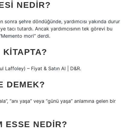
ESI NEDIR?
en sonra şehre döndüğünde, yardımcısı yakında durur
ye tacı tutardı. Ancak yardımcısının tek görevi bu
e “Memento mori” derdi.
 KITAPTA?
Laffoley) – Fiyat & Satın Al | D&R.
E DEMEK?
ala”, “anı yaşa” veya “günü yaşa” anlamına gelen bir
 ESSE NEDIR?