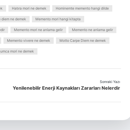
ek
Hatıra mori ne demek
Hominemte memento hangi dilde
e diem ne demek
Memento mori hangi kitapta
dir
Memento mori ne anlama gelir
Memento ne anlama gelir
Memento vivere ne demek
Motto Carpe Diem ne demek
umca mori ne demek
Sonraki Yazı
Yenilenebilir Enerji Kaynakları Zararları Nelerdir