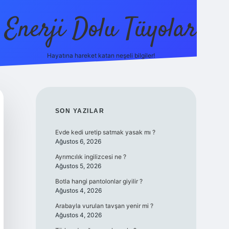
Enerji Dolu Tüyolar
Hayatına hareket katan neşeli bilgiler!
grandope
SIDEBAR
SON YAZILAR
Evde kedi uretip satmak yasak mı ?
Ağustos 6, 2026
Ayrımcılık ingilizcesi ne ?
Ağustos 5, 2026
Botla hangi pantolonlar giyilir ?
Ağustos 4, 2026
Arabayla vurulan tavşan yenir mi ?
Ağustos 4, 2026