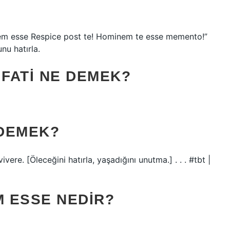
 esse Respice post te! Hominem te esse memento!”
nu hatırla.
FATI NE DEMEK?
 DEMEK?
e. [Öleceğini hatırla, yaşadığını unutma.] . . . #tbt |
 ESSE NEDIR?