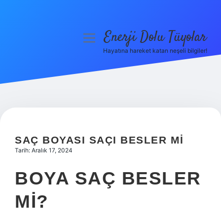
Enerji Dolu Tüyolar
menüyü
aç
Hayatına hareket katan neşeli bilgiler!
Anasayfa
Gizlilik Politikası
Yasal Uyarı
Hakkımızda
SAÇ BOYASI SAÇI BESLER MI
Tarih: Aralık 17, 2024
BOYA SAÇ BESLER
MI?