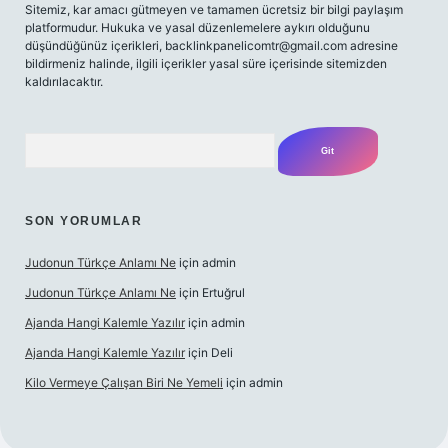
Sitemiz, kar amacı gütmeyen ve tamamen ücretsiz bir bilgi paylaşım
platformudur. Hukuka ve yasal düzenlemelere aykırı olduğunu
düşündüğünüz içerikleri,
backlinkpanelicomtr@gmail.com
adresine
bildirmeniz halinde, ilgili içerikler yasal süre içerisinde sitemizden
kaldırılacaktır.
Arama
SON YORUMLAR
Judonun Türkçe Anlamı Ne
için
admin
Judonun Türkçe Anlamı Ne
için
Ertuğrul
Ajanda Hangi Kalemle Yazılır
için
admin
Ajanda Hangi Kalemle Yazılır
için
Deli
Kilo Vermeye Çalışan Biri Ne Yemeli
için
admin