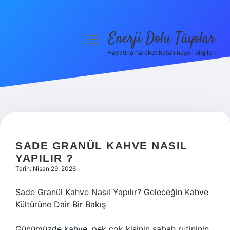
Enerji Dolu Tüyolar
menüyü
aç
Hayatına hareket katan neşeli bilgiler!
Anasayfa
Gizlilik Politikası
Yasal Uyarı
Hakkımızda
SADE GRANÜL KAHVE NASIL
YAPILIR ?
Tarih: Nisan 29, 2026
Sade Granül Kahve Nasıl Yapılır? Geleceğin Kahve
Kültürüne Dair Bir Bakış
Günümüzde kahve, pek çok kişinin sabah rutininin