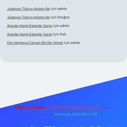
Judonun Türkçe Anlamı Ne
için
admin
Judonun Türkçe Anlamı Ne
için
Ertuğrul
Ajanda Hangi Kalemle Yazılır
için
admin
Ajanda Hangi Kalemle Yazılır
için
Deli
Kilo Vermeye Çalışan Biri Ne Yemeli
için
admin
randoperabet giriş
elexbett.net
tulipbetgiris.org
Reklam ve İletişim:
E-mail:
backlinkpaneli@gmail.com
Teams:
forumhizmeti@gmail.com
Whatsapp: 0262 606 0 726
Telegram:
@karabul