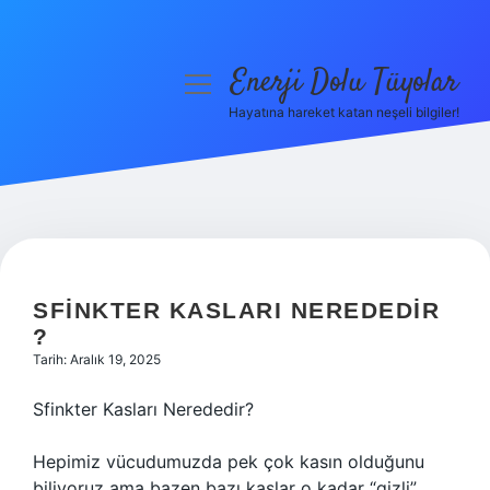
Enerji Dolu Tüyolar
menüyü
aç
Hayatına hareket katan neşeli bilgiler!
Anasayfa
Gizlilik Politikası
Yasal Uyarı
Hakkımızda
SFINKTER KASLARI NEREDEDIR
?
Tarih: Aralık 19, 2025
Sfinkter Kasları Nerededir?
Hepimiz vücudumuzda pek çok kasın olduğunu
biliyoruz ama bazen bazı kaslar o kadar “gizli”