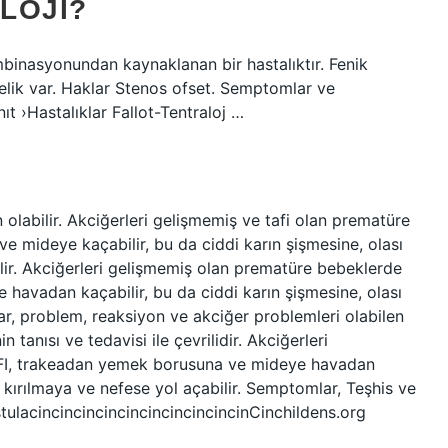
OLOJI?
binasyonundan kaynaklanan bir hastalıktır. Fenik
delik var. Haklar Stenos ofset. Semptomlar ve
ıt ›Hastalıklar Fallot-Tentraloj …
olabilir. Akciğerleri gelişmemiş ve tafi olan prematüre
 mideye kaçabilir, bu da ciddi karın şişmesine, olası
lir. Akciğerleri gelişmemiş olan prematüre bebeklerde
havadan kaçabilir, bu da ciddi karın şişmesine, olası
ar, problem, reaksiyon ve akciğer problemleri olabilen
 tanısı ve tedavisi ile çevrilidir. Akciğerleri
FI, trakeadan yemek borusuna ve mideye havadan
ir kırılmaya ve nefese yol açabilir. Semptomlar, Teşhis ve
stulacincincincincincincincincincinCinchildens.org