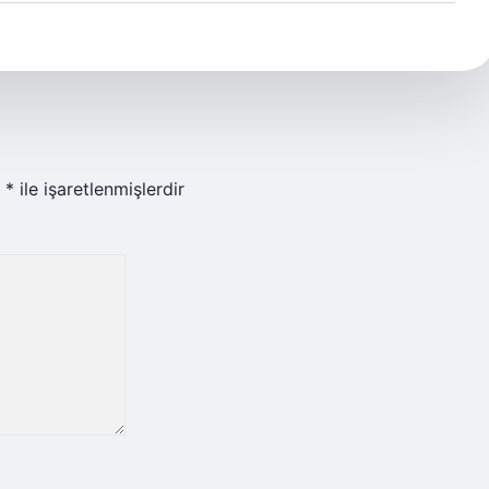
r
*
ile işaretlenmişlerdir