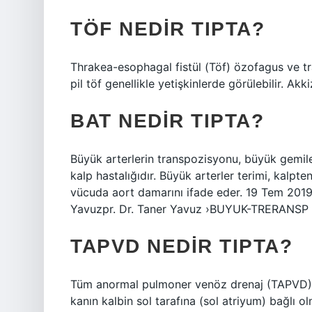
TÖF NEDIR TIPTA?
Thrakea-esophagal fistül (Töf) ​​özofagus ve tra
pil töf genellikle yetişkinlerde görülebilir. Akk
BAT NEDIR TIPTA?
Büyük arterlerin transpozisyonu, büyük gemiler
kalp hastalığıdır. Büyük arterler terimi, kalpt
vücuda aort damarını ifade eder. 19 Tem 2019 
Yavuzpr. Dr. Taner Yavuz ›BUYUK-TRERANSP …
TAPVD NEDIR TIPTA?
Tüm anormal pulmoner venöz drenaj (TAPVD), 
kanın kalbin sol tarafına (sol atriyum) bağlı o