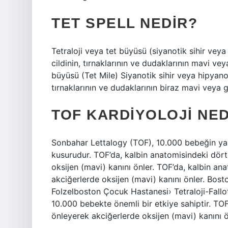
TET SPELL NEDIR?
Tetraloji veya tet büyüsü (siyanotik sihir veya 
cildinin, tırnaklarının ve dudaklarının mavi veya
büyüsü (Tet Mile) Siyanotik sihir veya hipyanoti
tırnaklarının ve dudaklarının biraz mavi veya gr
TOF KARDIYOLOJI NED
Sonbahar Lettalogy (TOF), 10.000 bebeğin yakl
kusurudur. TOF’da, kalbin anatomisindeki dört 
oksijen (mavi) kanını önler. TOF’da, kalbin an
akciğerlerde oksijen (mavi) kanını önler. Bos
Folzelboston Çocuk Hastanesi› Tetraloji-Fallo
10.000 bebekte önemli bir etkiye sahiptir. TOF
önleyerek akciğerlerde oksijen (mavi) kanını