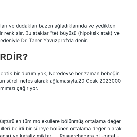
akları ve dudakları bazen ağladıklarında ve yedikten
 renk alır. Bu ataklar “tet büyüsü (hipoksik atak) ve
nedeniyle Dr. Taner Yavuzprof’da denir.
ERDIR?
 epileptik bir durum yok; Neredeyse her zaman bebeğin
zun süreli nefes alarak ağlamasıyla.20 Ocak 2023000
lımımızı çağırıyor.
dönüştürülen tüm moleküllere bölünmüş ortalama değer
leri belirli bir süreye bölünen ortalama değer olarak
kansı) ve kataliz miktarı … Researchagata ol -qatat -