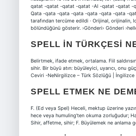
qatat -qatat -qatat -qatat -Al -qatat -qatat -
Qata -qata -qata -qata -qata -qata -qata -qat
tarafından tercüme edildi · Orijinal, orijinali
bölündüğünü gösterir. ›Gönderi› Gönderi ›hel
SPELL IN TÜRKÇESI N
Belirtmek, ifade etmek, ortalama. Fiil saldırısı
sihir. Bir büyü atın: büyüleyici, uyarıcı, onu güç
Ceviri -NeNirgilizce – Türk Sözlüğü | İngiliz
SPELL ETMEK NE DEM
F. (Ed veya Spel) Heceli, mektup üzerine yazı
hece veya humuling’ten okuma zorluğudur; Harfl
Sihir, affetme, sihir; F. Büyülemek ne anlama g