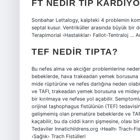
FT NEDIR TIP KARDIY
Sonbahar Lettalogy, kalpteki 4 problemin kom
septal kusur. Ventriküller arasında büyük bir 
Terapimorial ›Hastalıklar› Fallot-Tentraloj … An
TEF NEDIR TIPTA?
Bu nefes alma ve akciğer problemlerine neden 
bebeklerde, hava trakeadan yemek borusuna ve
mide rüptürüne ve nefes darlığına neden olabi
ve TAFI, trakeadan yemek borusuna ve mideye 
bir kırılmaya ve nefese yol açabilir. Semptoml
orijinal taşhophagus fistülünün (TEF) tedavisinin
gelişmemiş olan prematüre bebeklerde ve TA
kaçabilir, bu da ciddi karın şişmesine, olası b
Tedaviler Innatichildrens.org ›Healh› Trach-Fi
›Sağlık› Trach Fistülleri