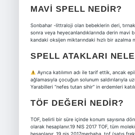
MAVI SPELL NEDIR?
Sonbahar -littraloji olan bebeklerin deri, tırn
sonra veya heyecanlandıklarında derin mavi bir
kandaki oksijen miktarındaki hızlı bir azalma 
SPELL ATAKLARI NEL
Ayrıca katılımın adı ile tarif ettik, ancak
ağlamasıyla çocuğun solunum saldırılarıyla u
Yarabilleri “nefes tutan sihir” in erdemleri katı
TÖF DEĞERI NEDIR?
TOF, belirli bir süre içinde konum sayısına 
olarak hesaplanır.19 NIS 2017 TOF, tüm molekül
hesaplanır. 19 nis 2017merhaba, tof (satış fre