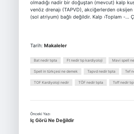
olmadığı nadir bir doğuştan (mevcut) kalp kusu
venöz drenajı (TAPVD), akciğerlerden oksijen 
(sol atriyum) bağlı değildir. Kalp ›Toplam -…
Tarih:
Makaleler
Bat nedir tıpta
Ft nedir tıp kardiyoloji
Mavi spell ne
Spell in türkçesi ne demek
Tapvd nedir tıpta
Tef n
TOF Kardiyoloji nedir
TÖF nedir tıpta
Toff nedir tıp
Önceki Yazı
Iç Görü Ne Değildir