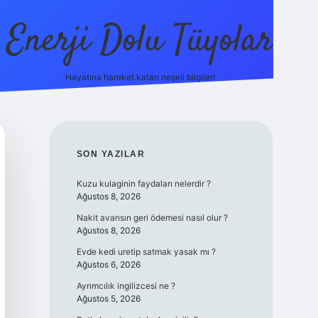
Enerji Dolu Tüyolar
Hayatına hareket katan neşeli bilgiler!
grandope
SIDEBAR
SON YAZILAR
Kuzu kulaginin faydaları nelerdir ?
Ağustos 8, 2026
Nakit avansın geri ödemesi nasıl olur ?
Ağustos 8, 2026
Evde kedi uretip satmak yasak mı ?
Ağustos 6, 2026
Ayrımcılık ingilizcesi ne ?
Ağustos 5, 2026