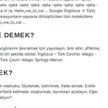
qata -qata -qata -qata -qata -qata -qata -qata -qata -
a ol (q. Hello_ow_to_cal … Google (İngilizce → Türk)
n, lokasyonların sayısına dönüştürülen tüm moleküllere
lo_ow_to_cal …
E DEMEK?
nı/görevini devralmak için yayınlayın. İsim sihri, affetme,
lü bir şekilde etkiler. İngilizce – Türk Çevirisi ›Magic -
ce Türk Çeviri ›Magic Springs-Warum
EK?
m mektubu; Söylemek, belirtmek, ifade etmek. Evlilik
erle kelimeler oluşturmak; Ayrıntıları açıklayın. Eğer.
eliyor?