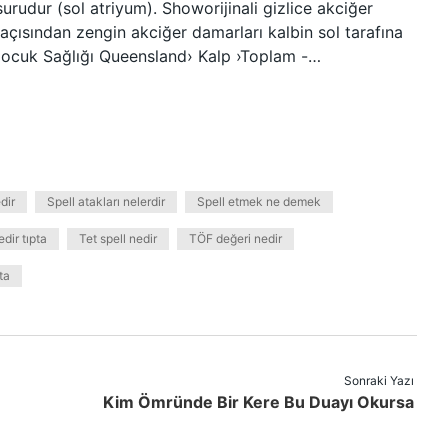
rudur (sol atriyum). Showorijinali gizlice akciğer
açısından zengin akciğer damarları kalbin sol tarafına
 Çocuk Sağlığı Queensland› Kalp ›Toplam -…
dir
Spell atakları nelerdir
Spell etmek ne demek
edir tıpta
Tet spell nedir
TÖF değeri nedir
ta
Sonraki Yazı
Kim Ömründe Bir Kere Bu Duayı Okursa