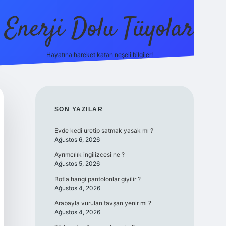
Enerji Dolu Tüyolar
Hayatına hareket katan neşeli bilgiler!
grandoperabet giriş
elexbett.net
tulipbetgiris.org
SIDEBAR
SON YAZILAR
Evde kedi uretip satmak yasak mı ?
Ağustos 6, 2026
Ayrımcılık ingilizcesi ne ?
Ağustos 5, 2026
Botla hangi pantolonlar giyilir ?
Ağustos 4, 2026
Arabayla vurulan tavşan yenir mi ?
Ağustos 4, 2026