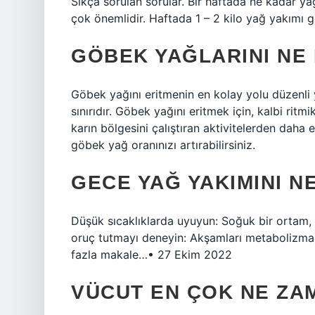
Sıkça sorulan sorular. Bir haftada ne kadar yağ
çok önemlidir. Haftada 1 – 2 kilo yağ yakımı g
GÖBEK YAĞLARINI NE 
Göbek yağını eritmenin en kolay yolu düzenli 
sınırıdır. Göbek yağını eritmek için, kalbi ritm
karın bölgesini çalıştıran aktivitelerden daha
göbek yağ oranınızı artırabilirsiniz.
GECE YAĞ YAKIMINI N
Düşük sıcaklıklarda uyuyun: Soğuk bir ortam, y
oruç tutmayı deneyin: Akşamları metabolizmanı
fazla makale…• 27 Ekim 2022
VÜCUT EN ÇOK NE ZA