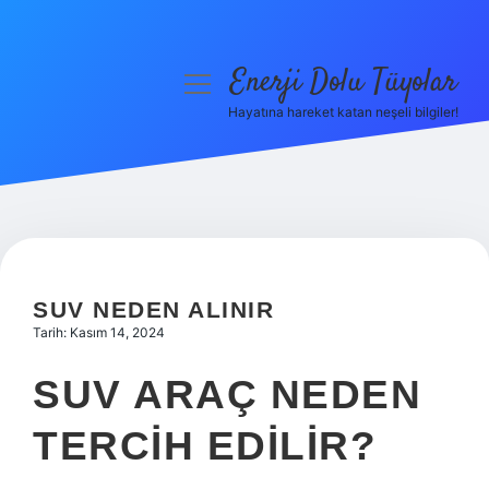
Enerji Dolu Tüyolar
menüyü
aç
Hayatına hareket katan neşeli bilgiler!
Anasayfa
Gizlilik Politikası
Yasal Uyarı
Hakkımızda
SUV NEDEN ALINIR
Tarih: Kasım 14, 2024
SUV ARAÇ NEDEN
TERCIH EDILIR?