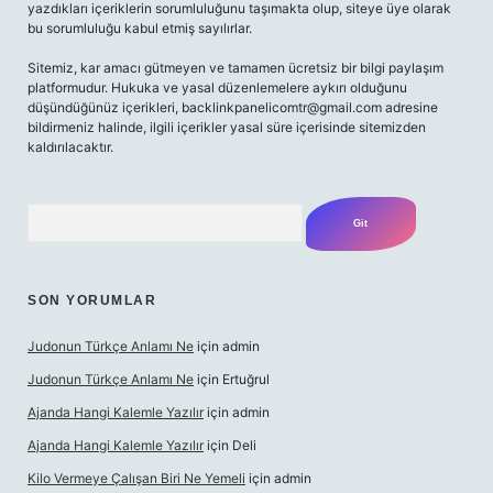
yazdıkları içeriklerin sorumluluğunu taşımakta olup, siteye üye olarak
bu sorumluluğu kabul etmiş sayılırlar.
Sitemiz, kar amacı gütmeyen ve tamamen ücretsiz bir bilgi paylaşım
platformudur. Hukuka ve yasal düzenlemelere aykırı olduğunu
düşündüğünüz içerikleri,
backlinkpanelicomtr@gmail.com
adresine
bildirmeniz halinde, ilgili içerikler yasal süre içerisinde sitemizden
kaldırılacaktır.
Arama
SON YORUMLAR
Judonun Türkçe Anlamı Ne
için
admin
Judonun Türkçe Anlamı Ne
için
Ertuğrul
Ajanda Hangi Kalemle Yazılır
için
admin
Ajanda Hangi Kalemle Yazılır
için
Deli
Kilo Vermeye Çalışan Biri Ne Yemeli
için
admin