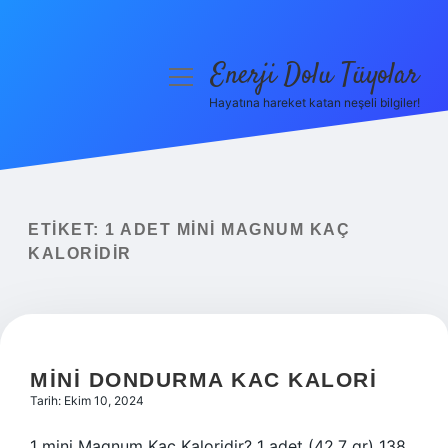
Enerji Dolu Tüyolar
menüyü
aç
Hayatına hareket katan neşeli bilgiler!
Anasayfa
Gizlilik Politikası
Yasal Uyarı
ETIKET:
1 ADET MINI MAGNUM KAÇ
KALORIDIR
Hakkımızda
MINI DONDURMA KAC KALORI
Tarih: Ekim 10, 2024
1 mini Magnum Kaç Kaloridir? 1 adet (42,7 gr) 138