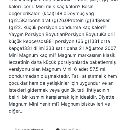
kalori içerir. Mini milk kaç kalori? Besin
değerleriKalori (kcal)148.0Doymuş yağ
(g)2.5Karbonhidrat (g)26.0Protein (g)3.1Şeker
(g)22. Küçük porsiyon dondurma kaç kalori?
Yaygın Porsiyon BoyutlarıPorsiyon BoyutuKalori1
küçük kepçe/sos881 porsiyon (66 g)1331 orta
kepçe1331 dilim1333 satır daha 21 Ağustos 2007
Mini Magnum kaç ml? Magnum markasının klasik
lezzetinin daha küçük porsiyonlarda paketlenmiş
versiyonu olan Magnum Mini, 6 adet 57,5 ​​ml
dondurmadan oluşmaktadır. Tatlı atıştırmalık hem
çocuklar hem de yetişkinler için uygundur ve ani
istekleri gidermek veya günlük tatlı ihtiyacının
belirli bir kısmını karşılamak için idealdir. Diyette
Magnum Mini Yenir mi? Magnum bisküvileri ve
diğer…
Mini
Devamını okuyun
Yorum Bırak