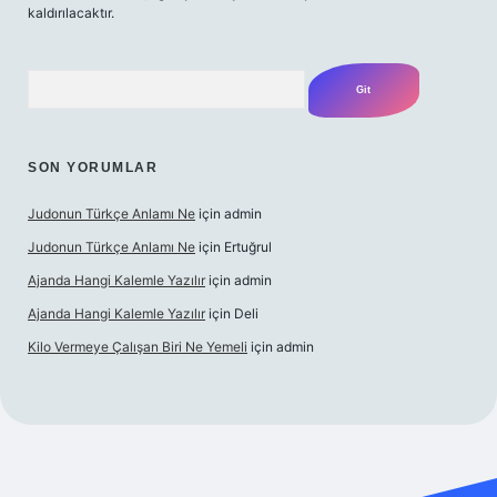
kaldırılacaktır.
Arama
SON YORUMLAR
Judonun Türkçe Anlamı Ne
için
admin
Judonun Türkçe Anlamı Ne
için
Ertuğrul
Ajanda Hangi Kalemle Yazılır
için
admin
Ajanda Hangi Kalemle Yazılır
için
Deli
Kilo Vermeye Çalışan Biri Ne Yemeli
için
admin
doperabet giriş
elexbett.net
tulipbetgiris.org