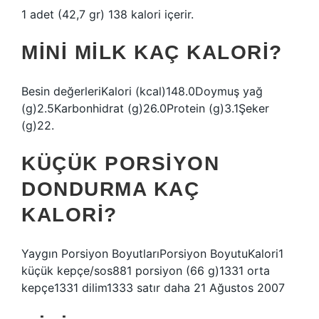
1 adet (42,7 gr) 138 kalori içerir.
MINI MILK KAÇ KALORI?
Besin değerleriKalori (kcal)148.0Doymuş yağ
(g)2.5Karbonhidrat (g)26.0Protein (g)3.1Şeker
(g)22.
KÜÇÜK PORSIYON
DONDURMA KAÇ
KALORI?
Yaygın Porsiyon BoyutlarıPorsiyon BoyutuKalori1
küçük kepçe/sos881 porsiyon (66 g)1331 orta
kepçe1331 dilim1333 satır daha 21 Ağustos 2007