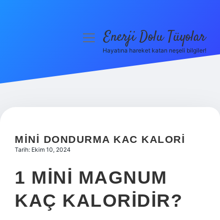
Enerji Dolu Tüyolar
menüyü
aç
Hayatına hareket katan neşeli bilgiler!
Anasayfa
Gizlilik Politikası
Yasal Uyarı
Hakkımızda
MINI DONDURMA KAC KALORI
Tarih: Ekim 10, 2024
1 MINI MAGNUM
KAÇ KALORIDIR?