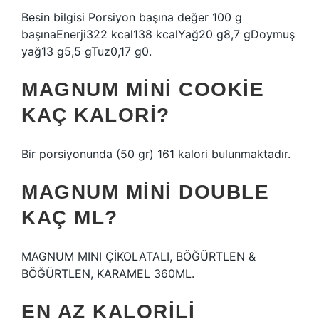
Besin bilgisi Porsiyon başına değer 100 g
başınaEnerji322 kcal138 kcalYağ20 g8,7 gDoymuş
yağ13 g5,5 gTuz0,17 g0.
MAGNUM MINI COOKIE
KAÇ KALORI?
Bir porsiyonunda (50 gr) 161 kalori bulunmaktadır.
MAGNUM MINI DOUBLE
KAÇ ML?
MAGNUM MINI ÇİKOLATALI, BÖĞÜRTLEN &
BÖĞÜRTLEN, KARAMEL 360ML.
EN AZ KALORILI