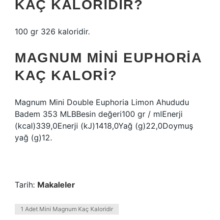
KAÇ KALORIDIR?
100 gr 326 kaloridir.
MAGNUM MINI EUPHORIA
KAÇ KALORI?
Magnum Mini Double Euphoria Limon Ahududu
Badem 353 MLBBesin değeri100 gr / mlEnerji
(kcal)339,0Enerji (kJ)1418,0Yağ (g)22,0Doymuş
yağ (g)12.
Tarih:
Makaleler
1 Adet Mini Magnum Kaç Kaloridir