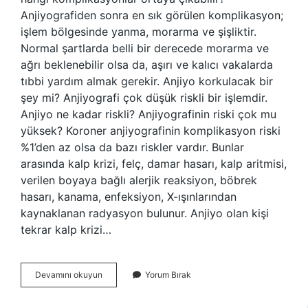
Anjiyografiden sonra en sık görülen komplikasyon;
işlem bölgesinde yanma, morarma ve şişliktir.
Normal şartlarda belli bir derecede morarma ve
ağrı beklenebilir olsa da, aşırı ve kalıcı vakalarda
tıbbi yardım almak gerekir. Anjiyo korkulacak bir
şey mi? Anjiyografi çok düşük riskli bir işlemdir.
Anjiyo ne kadar riskli? Anjiyografinin riski çok mu
yüksek? Koroner anjiyografinin komplikasyon riski
%1’den az olsa da bazı riskler vardır. Bunlar
arasında kalp krizi, felç, damar hasarı, kalp aritmisi,
verilen boyaya bağlı alerjik reaksiyon, böbrek
hasarı, kanama, enfeksiyon, X-ışınlarından
kaynaklanan radyasyon bulunur. Anjiyo olan kişi
tekrar kalp krizi…
Anjiyo
Devamını okuyun
Yorum Bırak
Sonrası
Risk