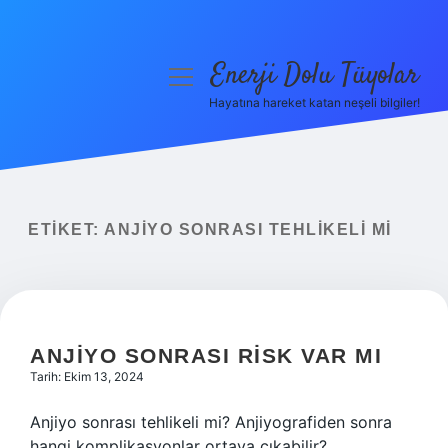
Enerji Dolu Tüyolar
menüyü
aç
Hayatına hareket katan neşeli bilgiler!
Anasayfa
Gizlilik Politikası
Yasal Uyarı
ETIKET:
ANJIYO SONRASI TEHLIKELI MI
Hakkımızda
ANJIYO SONRASI RISK VAR MI
Tarih: Ekim 13, 2024
Anjiyo sonrası tehlikeli mi? Anjiyografiden sonra
hangi komplikasyonlar ortaya çıkabilir?