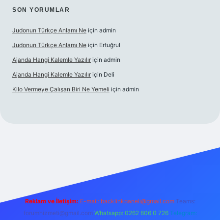
SON YORUMLAR
Judonun Türkçe Anlamı Ne
için
admin
Judonun Türkçe Anlamı Ne
için
Ertuğrul
Ajanda Hangi Kalemle Yazılır
için
admin
Ajanda Hangi Kalemle Yazılır
için
Deli
Kilo Vermeye Çalışan Biri Ne Yemeli
için
admin
doperabet giriş
elexbett.net
tulipbetgiris.org
Reklam ve İletişim:
E-mail:
backlinkpaneli@gmail.com
Teams:
forumhizmeti@gmail.com
Whatsapp: 0262 606 0 726
Telegram: