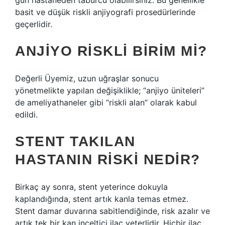
gün hastaneden taburcu olabilirsiniz. Bu genellikle
basit ve düşük riskli anjiyografi prosedürlerinde
geçerlidir.
ANJIYO RISKLI BIRIM MI?
Değerli Üyemiz, uzun uğraşlar sonucu
yönetmelikte yapılan değişiklikle; “anjiyo üniteleri”
de ameliyathaneler gibi “riskli alan” olarak kabul
edildi.
STENT TAKILAN
HASTANIN RISKI NEDIR?
Birkaç ay sonra, stent yeterince dokuyla
kaplandığında, stent artık kanla temas etmez.
Stent damar duvarına sabitlendiğinde, risk azalır ve
artık tek bir kan inceltici ilaç yeterlidir. Hiçbir ilaç