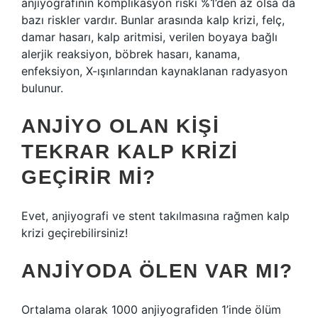
anjiyografinin komplikasyon riski %1’den az olsa da
bazı riskler vardır. Bunlar arasında kalp krizi, felç,
damar hasarı, kalp aritmisi, verilen boyaya bağlı
alerjik reaksiyon, böbrek hasarı, kanama,
enfeksiyon, X-ışınlarından kaynaklanan radyasyon
bulunur.
ANJIYO OLAN KIŞI
TEKRAR KALP KRIZI
GEÇIRIR MI?
Evet, anjiyografi ve stent takılmasına rağmen kalp
krizi geçirebilirsiniz!
ANJIYODA ÖLEN VAR MI?
Ortalama olarak 1000 anjiyografiden 1’inde ölüm