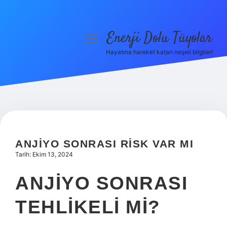
Enerji Dolu Tüyolar
menüyü
aç
Hayatına hareket katan neşeli bilgiler!
Anasayfa
Gizlilik Politikası
Yasal Uyarı
Hakkımızda
ANJIYO SONRASI RISK VAR MI
Tarih: Ekim 13, 2024
ANJIYO SONRASI
TEHLIKELI MI?