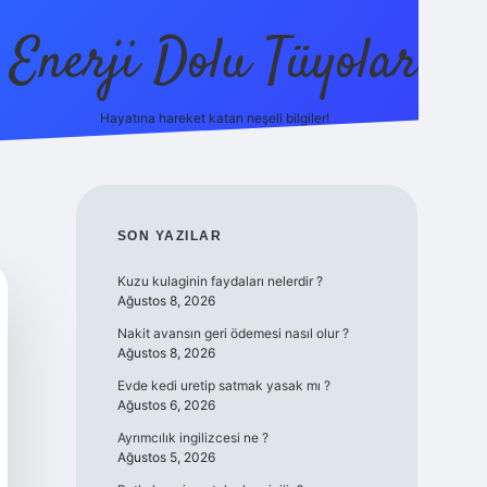
Enerji Dolu Tüyolar
Hayatına hareket katan neşeli bilgiler!
grandoperabet giriş
elexbett.net
tulipbetgiris.org
SIDEBAR
SON YAZILAR
Kuzu kulaginin faydaları nelerdir ?
Ağustos 8, 2026
Nakit avansın geri ödemesi nasıl olur ?
Ağustos 8, 2026
Evde kedi uretip satmak yasak mı ?
Ağustos 6, 2026
Ayrımcılık ingilizcesi ne ?
Ağustos 5, 2026