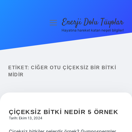
Enerji Dolu Tüyolar
menüyü
aç
Hayatına hareket katan neşeli bilgiler!
Anasayfa
Gizlilik Politikası
Yasal Uyarı
ETIKET:
CIĞER OTU ÇIÇEKSIZ BIR BITKI
MIDIR
Hakkımızda
ÇIÇEKSIZ BITKI NEDIR 5 ÖRNEK
Tarih: Ekim 13, 2024
Çiçeksiz bitkiler nelerdir örnek? Gymnospermler