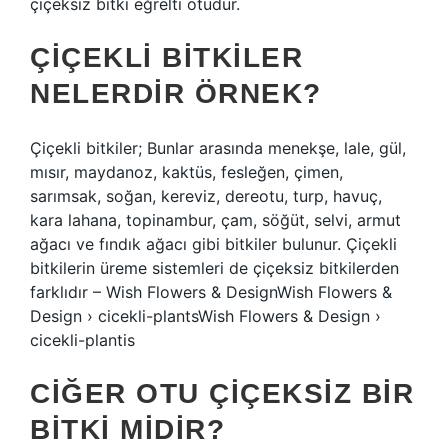
çiçeksiz bitki eğrelti otudur.
ÇIÇEKLI BITKILER
NELERDIR ÖRNEK?
Çiçekli bitkiler; Bunlar arasında menekşe, lale, gül,
mısır, maydanoz, kaktüs, fesleğen, çimen,
sarımsak, soğan, kereviz, dereotu, turp, havuç,
kara lahana, topinambur, çam, söğüt, selvi, armut
ağacı ve fındık ağacı gibi bitkiler bulunur. Çiçekli
bitkilerin üreme sistemleri de çiçeksiz bitkilerden
farklıdır – Wish Flowers & DesignWish Flowers &
Design › cicekli-plantsWish Flowers & Design ›
cicekli-plantis
CIĞER OTU ÇIÇEKSIZ BIR
BITKI MIDIR?