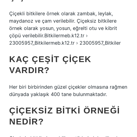
Çiçekli bitkilere örnek olarak zambak, leylak,
maydanoz ve çam verilebilir. Çiçeksiz bitkilere
örnek olarak yosun, yosun, eğrelti otu ve kibrit
çöpü verilebilir.Bitkilermeb.k12.tr ›
23005957_Bitkilermeb.k12.tr › 23005957_Bitkiler
KAÇ ÇEŞIT ÇIÇEK
VARDIR?
Her biri birbirinden güzel çiçekler olmasına rağmen
dünyada yaklaşık 400 tane bulunmaktadır.
ÇIÇEKSIZ BITKI ÖRNEĞI
NEDIR?