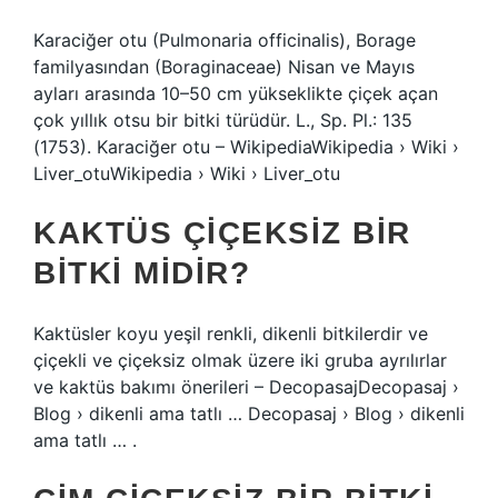
Karaciğer otu (Pulmonaria officinalis), Borage
familyasından (Boraginaceae) Nisan ve Mayıs
ayları arasında 10–50 cm yükseklikte çiçek açan
çok yıllık otsu bir bitki türüdür. L., Sp. Pl.: 135
(1753). Karaciğer otu – WikipediaWikipedia › Wiki ›
Liver_otuWikipedia › Wiki › Liver_otu
KAKTÜS ÇIÇEKSIZ BIR
BITKI MIDIR?
Kaktüsler koyu yeşil renkli, dikenli bitkilerdir ve
çiçekli ve çiçeksiz olmak üzere iki gruba ayrılırlar
ve kaktüs bakımı önerileri – DecopasajDecopasaj ›
Blog › dikenli ama tatlı … Decopasaj › Blog › dikenli
ama tatlı … .