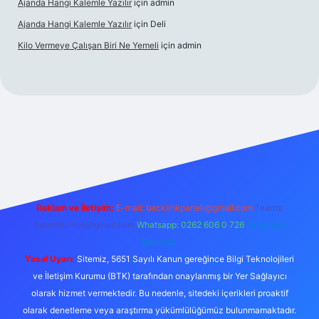
Ajanda Hangi Kalemle Yazılır
için
admin
Ajanda Hangi Kalemle Yazılır
için
Deli
Kilo Vermeye Çalışan Biri Ne Yemeli
için
admin
doperabet giriş
elexbett.net
tulipbetgiris.org
Reklam ve İletişim:
E-mail:
backlinkpaneli@gmail.com
Teams:
forumhizmeti@gmail.com
Whatsapp: 0262 606 0 726
Telegram:
@karabul
Yasal Uyarı:
Sitemiz, 5651 Sayılı Kanun gereğince Bilgi Teknolojileri
ve İletişim Kurumu (BTK) tarafından onaylanmış bir Yer Sağlayıcı
olarak hizmet vermektedir. Bu nedenle, sitedeki içerikleri proaktif
olarak denetleme veya araştırma yükümlülüğümüz bulunmamaktadır.