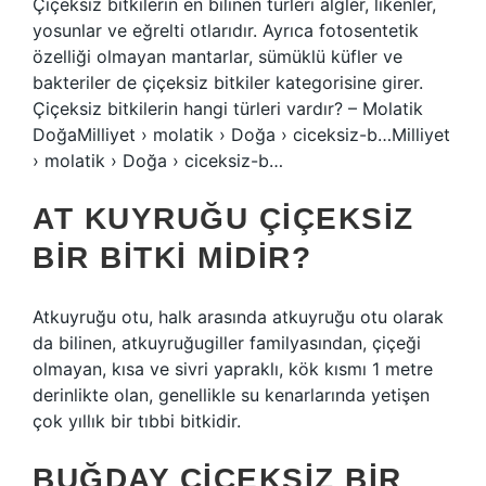
Çiçeksiz bitkilerin en bilinen türleri algler, likenler,
yosunlar ve eğrelti otlarıdır. Ayrıca fotosentetik
özelliği olmayan mantarlar, sümüklü küfler ve
bakteriler de çiçeksiz bitkiler kategorisine girer.
Çiçeksiz bitkilerin hangi türleri vardır? – Molatik
DoğaMilliyet › molatik › Doğa › ciceksiz-b…Milliyet
› molatik › Doğa › ciceksiz-b…
AT KUYRUĞU ÇIÇEKSIZ
BIR BITKI MIDIR?
Atkuyruğu otu, halk arasında atkuyruğu otu olarak
da bilinen, atkuyruğugiller familyasından, çiçeği
olmayan, kısa ve sivri yapraklı, kök kısmı 1 metre
derinlikte olan, genellikle su kenarlarında yetişen
çok yıllık bir tıbbi bitkidir.
BUĞDAY ÇIÇEKSIZ BIR