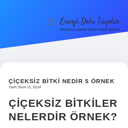
Enerji Dolu Tüyolar
menüyü
aç
Hayatına hareket katan neşeli bilgiler!
Anasayfa
Gizlilik Politikası
Yasal Uyarı
Hakkımızda
ÇIÇEKSIZ BITKI NEDIR 5 ÖRNEK
Tarih: Ekim 13, 2024
ÇIÇEKSIZ BITKILER
NELERDIR ÖRNEK?