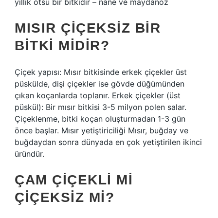
yıllık otsu bir bitkidir – nane ve maydanoz
MISIR ÇIÇEKSIZ BIR
BITKI MIDIR?
Çiçek yapısı: Mısır bitkisinde erkek çiçekler üst
püskülde, dişi çiçekler ise gövde düğümünden
çıkan koçanlarda toplanır. Erkek çiçekler (üst
püskül): Bir mısır bitkisi 3-5 milyon polen salar.
Çiçeklenme, bitki koçan oluşturmadan 1-3 gün
önce başlar. Mısır yetiştiriciliği Mısır, buğday ve
buğdaydan sonra dünyada en çok yetiştirilen ikinci
üründür.
ÇAM ÇIÇEKLI MI
ÇIÇEKSIZ MI?