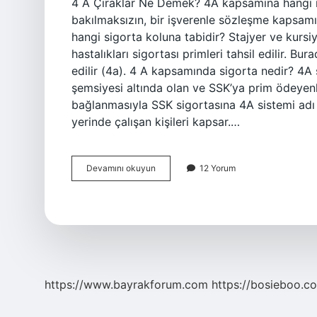
4 A Çıraklar Ne Demek? 4A kapsamına hangi m
bakılmaksızın, bir işverenle sözleşme kapsamı
hangi sigorta koluna tabidir? Stajyer ve kursi
hastalıkları sigortası primleri tahsil edilir. B
edilir (4a). 4 A kapsamında sigorta nedir? 4A
şemsiyesi altında olan ve SSK’ya prim ödeyenl
bağlanmasıyla SSK sigortasına 4A sistemi adı ve
yerinde çalışan kişileri kapsar.…
4A
Devamını okuyun
12 Yorum
Kapsamında
Çıraklık
Sigortası
Ne
Demek
https://www.bayrakforum.com
https://bosieboo.co