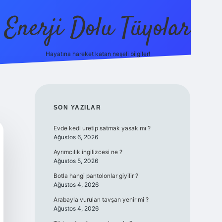
Enerji Dolu Tüyolar
Hayatına hareket katan neşeli bilgiler!
grandoperabet giriş
elexbett.net
tulipbetgiris.org
SIDEBAR
SON YAZILAR
Evde kedi uretip satmak yasak mı ?
Ağustos 6, 2026
Ayrımcılık ingilizcesi ne ?
Ağustos 5, 2026
Botla hangi pantolonlar giyilir ?
Ağustos 4, 2026
Arabayla vurulan tavşan yenir mi ?
Ağustos 4, 2026