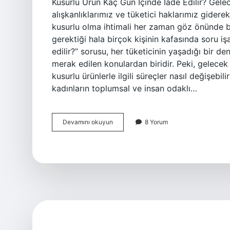
Kusurlu Ürün Kaç Gün İçinde İade Edilir? Gelece
alışkanlıklarımız ve tüketici haklarımız giderek
kusurlu olma ihtimali her zaman göz önünde 
gerektiği hala birçok kişinin kafasında soru iş
edilir?” sorusu, her tüketicinin yaşadığı bir 
merak edilen konulardan biridir. Peki, gelecek y
kusurlu ürünlerle ilgili süreçler nasıl değişebili
kadınların toplumsal ve insan odaklı…
Kusurlu
Devamını okuyun
8 Yorum
ürün
kaç
gün
içinde
iade
edilir
?