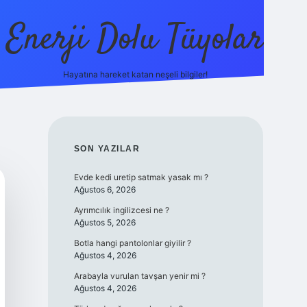
Enerji Dolu Tüyolar
Hayatına hareket katan neşeli bilgiler!
grandoperabet giriş
elexbett.net
tulipbetgiris.org
SIDEBAR
SON YAZILAR
Evde kedi uretip satmak yasak mı ?
Ağustos 6, 2026
Ayrımcılık ingilizcesi ne ?
Ağustos 5, 2026
Botla hangi pantolonlar giyilir ?
Ağustos 4, 2026
Arabayla vurulan tavşan yenir mi ?
Ağustos 4, 2026