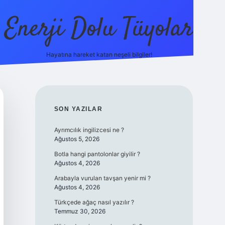
Enerji Dolu Tüyolar
Hayatına hareket katan neşeli bilgiler!
grandope
SIDEBAR
SON YAZILAR
Ayrımcılık ingilizcesi ne ?
Ağustos 5, 2026
Botla hangi pantolonlar giyilir ?
Ağustos 4, 2026
Arabayla vurulan tavşan yenir mi ?
Ağustos 4, 2026
Türkçede ağaç nasıl yazılır ?
Temmuz 30, 2026