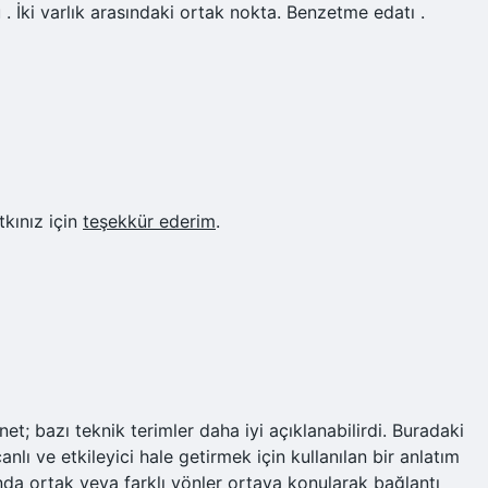
 İki varlık arasındaki ortak nokta. Benzetme edatı .
kınız için
teşekkür ederim
.
t; bazı teknik terimler daha iyi açıklanabilirdi. Buradaki
nlı ve etkileyici hale getirmek için kullanılan bir anlatım
ında ortak veya farklı yönler ortaya konularak bağlantı