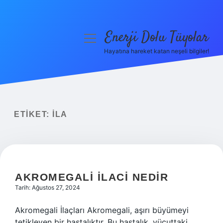
Enerji Dolu Tüyolar
menüyü
aç
Hayatına hareket katan neşeli bilgiler!
Anasayfa
Gizlilik Politikası
Yasal Uyarı
ETIKET:
ILA
Hakkımızda
AKROMEGALI ILACI NEDIR
Tarih: Ağustos 27, 2024
Akromegali İlaçları Akromegali, aşırı büyümeyi
tetikleyen bir hastalıktır. Bu hastalık, vücuttaki