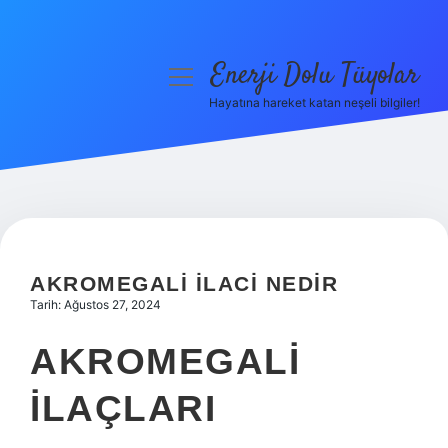
Enerji Dolu Tüyolar
menüyü
aç
Hayatına hareket katan neşeli bilgiler!
Anasayfa
Gizlilik Politikası
Yasal Uyarı
Hakkımızda
AKROMEGALI ILACI NEDIR
Tarih: Ağustos 27, 2024
AKROMEGALI
İLAÇLARI