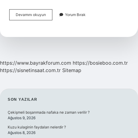
Türkiyenin
Devamını okuyun
Yorum Bırak
Ilk
Özel
Tiyatrosu
Kim
Kurdu
https://www.bayrakforum.com
https://bosieboo.com.tr
https://sisnetinsaat.com.tr
Sitemap
SIDEBAR
SON YAZILAR
Çekişmeli boşanmada nafaka ne zaman verilir ?
Ağustos 9, 2026
Kuzu kulaginin faydaları nelerdir ?
Ağustos 8, 2026