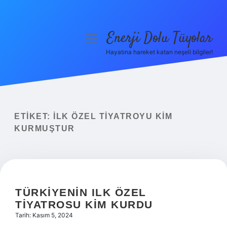
Enerji Dolu Tüyolar
menüyü
aç
Hayatına hareket katan neşeli bilgiler!
Anasayfa
Gizlilik Politikası
Yasal Uyarı
ETIKET:
İLK ÖZEL TIYATROYU KIM
KURMUŞTUR
Hakkımızda
TÜRKIYENIN ILK ÖZEL
TIYATROSU KIM KURDU
Tarih: Kasım 5, 2024