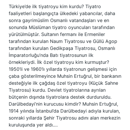
Türkiye’de ilk tiyatroyu kim kurdu? Tiyatro
faaliyetleri başlangıçta ülkedeki yabancılar, daha
sonra gayrimüslim Osmanlı vatandaşları ve en
sonunda Müslüman tiyatro oyuncuları tarafından
yürütülmüştür. Sultanın fermanı ile Ermeniler
tarafından kurulan Naum Tiyatrosu ve Güllü Agop
tarafından kurulan Gedikpaşa Tiyatrosu, Osmanlı
İmparatorluğu’nda Batı tiyatrosunun ilk
örnekleriydi. İlk özel tiyatroyu kim kurmuştur?
1950’li ve 1960’lı yıllarda tiyatronun gelişmesi için
çaba gösterilmeyince Muhsin Ertuğrul, bir bankanın
desteğiyle ilk çağdaş özel tiyatroyu (Küçük Sahne
Tiyatrosu) kurdu. Devlet tiyatrolarına ayrılan
bütçenin dışında tiyatrolara destek durduruldu.
Darülbedayi’nin kurucusu kimdir? Muhsin Ertuğrul,
1914 yılında İstanbul’da Darülbedayi adıyla kurulan,
sonraki yıllarda Şehir Tiyatrosu adını alan merkezin
kuruluşunda yer aldı.…