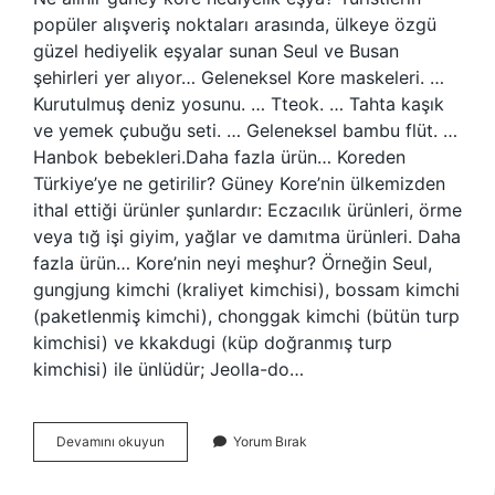
popüler alışveriş noktaları arasında, ülkeye özgü
güzel hediyelik eşyalar sunan Seul ve Busan
şehirleri yer alıyor… Geleneksel Kore maskeleri. …
Kurutulmuş deniz yosunu. … Tteok. … Tahta kaşık
ve yemek çubuğu seti. … Geleneksel bambu flüt. …
Hanbok bebekleri.Daha fazla ürün… Koreden
Türkiye’ye ne getirilir? Güney Kore’nin ülkemizden
ithal ettiği ürünler şunlardır: Eczacılık ürünleri, örme
veya tığ işi giyim, yağlar ve damıtma ürünleri. Daha
fazla ürün… Kore’nin neyi meşhur? Örneğin Seul,
gungjung kimchi (kraliyet kimchisi), bossam kimchi
(paketlenmiş kimchi), chonggak kimchi (bütün turp
kimchisi) ve kkakdugi (küp doğranmış turp
kimchisi) ile ünlüdür; Jeolla-do…
Koreden
Devamını okuyun
Yorum Bırak
Ne
Hediye