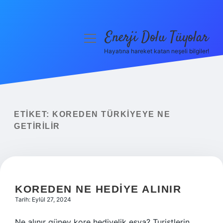
Enerji Dolu Tüyolar
menüyü
aç
Hayatına hareket katan neşeli bilgiler!
Anasayfa
Gizlilik Politikası
Yasal Uyarı
ETIKET:
KOREDEN TÜRKIYEYE NE
GETIRILIR
Hakkımızda
KOREDEN NE HEDIYE ALINIR
Tarih: Eylül 27, 2024
Ne alınır güney kore hediyelik eşya? Turistlerin