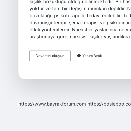
kişilik bozukluğu olduğu bilinmektedir. Bir hasta
yoktur ve tam bir değişim mümkün değildir. Nars
bozukluğu psikoterapi ile tedavi edilebilir. Ted
davranışçı terapi, şema terapisi ve psikodinam
etkili yöntemlerdir. Narsistler yaşlanınca ne yap
araştırmaya göre, narsisist kişiler yaşlandık
Narsist
Devamını okuyun
Yorum Bırak
Bir
Insan
Düzelir
Mi
https://www.bayrakforum.com
https://bosieboo.co