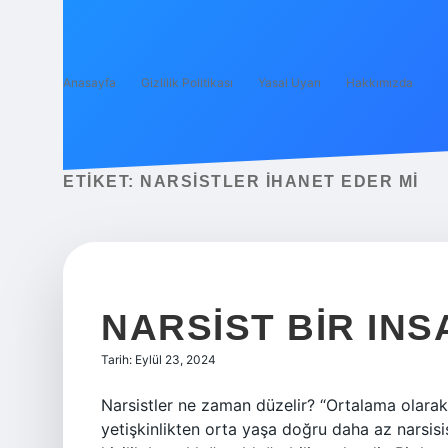
Anasayfa
Gizlilik Politikası
Yasal Uyarı
Hakkımızda
ETIKET:
NARSISTLER IHANET EDER MI
NARSIST BIR INS
Tarih: Eylül 23, 2024
Narsistler ne zaman düzelir? “Ortalama olarak
yetişkinlikten orta yaşa doğru daha az narsisist