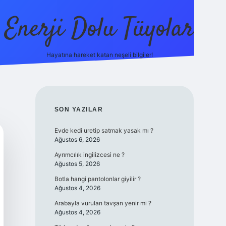
Enerji Dolu Tüyolar
Hayatına hareket katan neşeli bilgiler!
grandoperabet giriş
elexbett.net
tulipbetgiris.org
SIDEBAR
SON YAZILAR
Evde kedi uretip satmak yasak mı ?
Ağustos 6, 2026
Ayrımcılık ingilizcesi ne ?
Ağustos 5, 2026
Botla hangi pantolonlar giyilir ?
Ağustos 4, 2026
Arabayla vurulan tavşan yenir mi ?
Ağustos 4, 2026