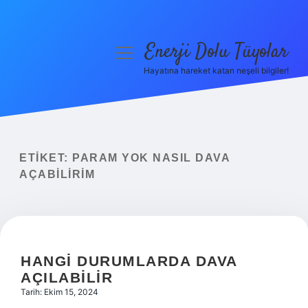
Enerji Dolu Tüyolar
menüyü
aç
Hayatına hareket katan neşeli bilgiler!
Anasayfa
Gizlilik Politikası
Yasal Uyarı
ETIKET:
PARAM YOK NASIL DAVA
AÇABILIRIM
Hakkımızda
HANGI DURUMLARDA DAVA
AÇILABILIR
Tarih: Ekim 15, 2024