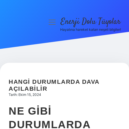
Enerji Dolu Tüyolar
menüyü
aç
Hayatına hareket katan neşeli bilgiler!
Anasayfa
Gizlilik Politikası
Yasal Uyarı
Hakkımızda
HANGI DURUMLARDA DAVA
AÇILABILIR
Tarih: Ekim 15, 2024
NE GIBI
DURUMLARDA