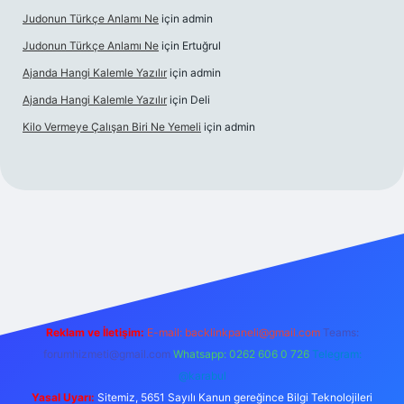
Judonun Türkçe Anlamı Ne
için
admin
Judonun Türkçe Anlamı Ne
için
Ertuğrul
Ajanda Hangi Kalemle Yazılır
için
admin
Ajanda Hangi Kalemle Yazılır
için
Deli
Kilo Vermeye Çalışan Biri Ne Yemeli
için
admin
perabet giriş
elexbett.net
tulipbetgiris.org
Reklam ve İletişim:
E-mail:
backlinkpaneli@gmail.com
Teams:
forumhizmeti@gmail.com
Whatsapp: 0262 606 0 726
Telegram:
@karabul
Yasal Uyarı:
Sitemiz, 5651 Sayılı Kanun gereğince Bilgi Teknolojileri