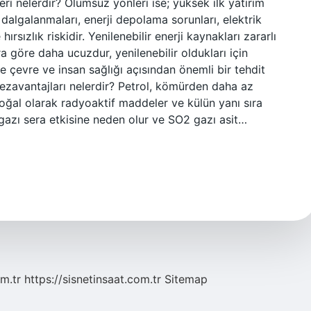
eri nelerdir? Olumsuz yönleri ise; yüksek ilk yatırım
 dalgalanmaları, enerji depolama sorunları, elektrik
ırsızlık riskidir. Yenilenebilir enerji kaynakları zararlı
ara göre daha ucuzdur, yenilenebilir oldukları için
 çevre ve insan sağlığı açısından önemli bir tehdit
 dezavantajları nelerdir? Petrol, kömürden daha az
ı doğal olarak radyoaktif maddeler ve külün yanı sıra
gazı sera etkisine neden olur ve SO2 gazı asit…
m.tr
https://sisnetinsaat.com.tr
Sitemap