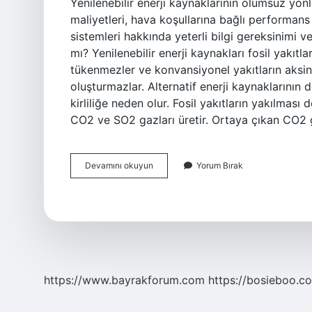
Yenilenebilir enerji kaynaklarının olumsuz yönl
maliyetleri, hava koşullarına bağlı performans
sistemleri hakkında yeterli bilgi gereksinimi ve h
mı? Yenilenebilir enerji kaynakları fosil yakıtl
tükenmezler ve konvansiyonel yakıtların aksine
oluşturmazlar. Alternatif enerji kaynaklarının
kirliliğe neden olur. Fosil yakıtların yakılmas
CO2 ve SO2 gazları üretir. Ortaya çıkan CO2 
Yenilenebilir
Devamını okuyun
Yorum Bırak
Enerji
Kaynakları
Zararları
Nelerdir
https://www.bayrakforum.com
https://bosieboo.co