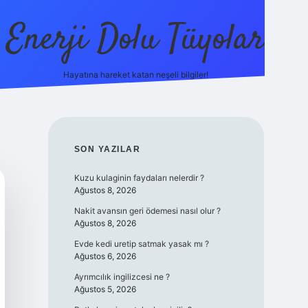
Enerji Dolu Tüyolar
Hayatına hareket katan neşeli bilgiler!
grandoperabet giriş
elexbett.net
tulipbetgiris.org
SIDEBAR
SON YAZILAR
Kuzu kulaginin faydaları nelerdir ?
Ağustos 8, 2026
Nakit avansın geri ödemesi nasıl olur ?
Ağustos 8, 2026
Evde kedi uretip satmak yasak mı ?
Ağustos 6, 2026
Ayrımcılık ingilizcesi ne ?
Ağustos 5, 2026