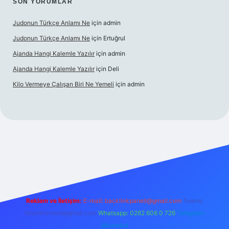
SON YORUMLAR
Judonun Türkçe Anlamı Ne
için
admin
Judonun Türkçe Anlamı Ne
için
Ertuğrul
Ajanda Hangi Kalemle Yazılır
için
admin
Ajanda Hangi Kalemle Yazılır
için
Deli
Kilo Vermeye Çalışan Biri Ne Yemeli
için
admin
operabet giriş
elexbett.net
tulipbetgiris.org
Reklam ve İletişim:
E-mail:
backlinkpaneli@gmail.com
Teams:
forumhizmeti@gmail.com
Whatsapp: 0262 606 0 726
Telegram:
@karabul