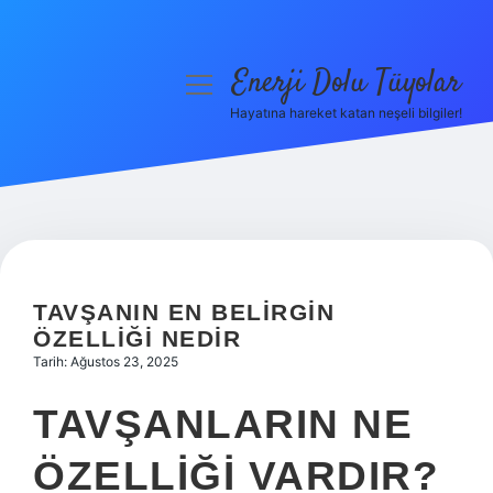
Enerji Dolu Tüyolar
menüyü
aç
Hayatına hareket katan neşeli bilgiler!
Anasayfa
Gizlilik Politikası
Yasal Uyarı
Hakkımızda
TAVŞANIN EN BELIRGIN
ÖZELLIĞI NEDIR
Tarih: Ağustos 23, 2025
TAVŞANLARIN NE
ÖZELLIĞI VARDIR?