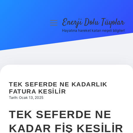
Enerji Dolu Tüyolar
menüyü
aç
Hayatına hareket katan neşeli bilgiler!
Anasayfa
Gizlilik Politikası
Yasal Uyarı
Hakkımızda
TEK SEFERDE NE KADARLIK
FATURA KESILIR
Tarih: Ocak 13, 2025
TEK SEFERDE NE
KADAR FIŞ KESILIR