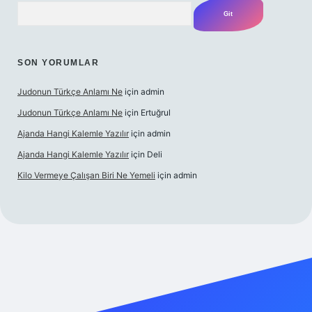
Arama
SON YORUMLAR
Judonun Türkçe Anlamı Ne
için
admin
Judonun Türkçe Anlamı Ne
için
Ertuğrul
Ajanda Hangi Kalemle Yazılır
için
admin
Ajanda Hangi Kalemle Yazılır
için
Deli
Kilo Vermeye Çalışan Biri Ne Yemeli
için
admin
operabet giriş
elexbett.net
tulipbetgiris.org