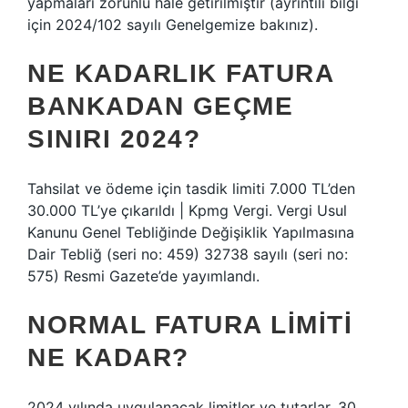
yapmaları zorunlu hale getirilmiştir (ayrıntılı bilgi
için 2024/102 sayılı Genelgemize bakınız).
NE KADARLIK FATURA
BANKADAN GEÇME
SINIRI 2024?
Tahsilat ve ödeme için tasdik limiti 7.000 TL’den
30.000 TL’ye çıkarıldı | Kpmg Vergi. Vergi Usul
Kanunu Genel Tebliğinde Değişiklik Yapılmasına
Dair Tebliğ (seri no: 459) 32738 sayılı (seri no:
575) Resmi Gazete’de yayımlandı.
NORMAL FATURA LIMITI
NE KADAR?
2024 yılında uygulanacak limitler ve tutarlar, 30