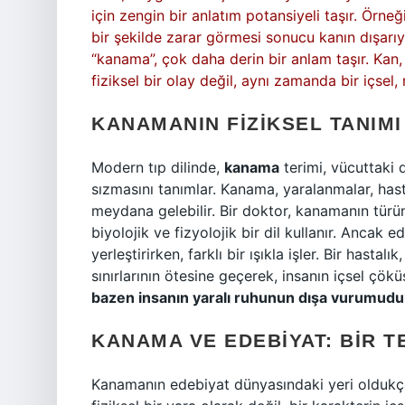
için zengin bir anlatım potansiyeli taşır. Örne
bir şekilde zarar görmesi sonucu kanın dışarıy
“kanama”, çok daha derin bir anlam taşır. Kan
fiziksel bir olay değil, aynı zamanda bir içse
KANAMANIN FIZIKSEL TANIMI
Modern tıp dilinde,
kanama
terimi, vücuttaki 
sızmasını tanımlar. Kanama, yaralanmalar, hasta
meydana gelebilir. Bir doktor, kanamanın türü
biyolojik ve fizyolojik bir dil kullanır. Ancak 
yerleştirirken, farklı bir ışıkla işler. Bir hast
sınırlarının ötesine geçerek, insanın içsel çöküş
bazen insanın yaralı ruhunun dışa vurumudu
KANAMA VE EDEBIYAT: BIR T
Kanamanın edebiyat dünyasındaki yeri oldukça