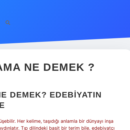
NAMA NE DEMEK ?
NE DEMEK? EDEBIYATIN
ME
üşebilir. Her kelime, taşıdığı anlamla bir dünyayı inşa
dınlatır. Tıp dilindeki basit bir terim bile, edebiyatçı