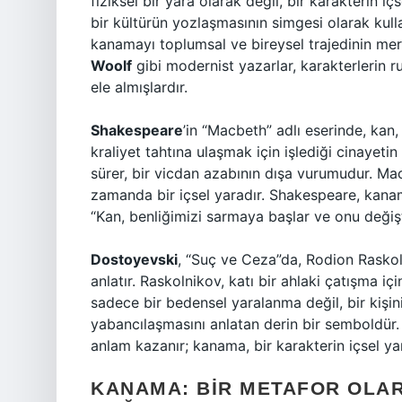
fiziksel bir yara olarak değil, bir karakterin i
bir kültürün yozlaşmasının simgesi olarak kull
kanamayı toplumsal ve bireysel trajedinin mer
Woolf
gibi modernist yazarlar, karakterlerin r
ele almışlardır.
Shakespeare
’in “Macbeth” adlı eserinde, kan
kraliyet tahtına ulaşmak için işlediği cinayeti
sürer, bir vicdan azabının dışa vurumudur. Macb
zamanda bir içsel yaradır. Shakespeare, kana
“Kan, benliğimizi sarmaya başlar ve onu değişti
Dostoyevski
, “Suç ve Ceza”da, Rodion Raskol
anlatır. Raskolnikov, katı bir ahlaki çatışma 
sadece bir bedensel yaralanma değil, bir kişin
yabancılaşmasını anlatan derin bir semboldür. 
anlam kazanır; kanama, bir karakterin içsel yar
KANAMA: BIR METAFOR OLAR