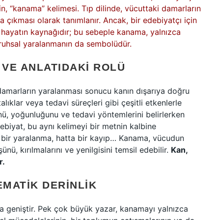
ğin, “kanama” kelimesi. Tıp dilinde, vücuttaki damarların
a çıkması olarak tanımlanır. Ancak, bir edebiyatçı için
, hayatın kaynağıdır; bu sebeple kanama, yalnızca
l, ruhsal yaralanmanın da sembolüdür.
 VE ANLATIDAKI ROLÜ
damarların yaralanması sonucu kanın dışarıya doğru
lıklar veya tedavi süreçleri gibi çeşitli etkenlerle
nü, yoğunluğunu ve tedavi yöntemlerini belirlerken
edebiyat, bu aynı kelimeyi bir metnin kalbine
alık, bir yaralanma, hatta bir kayıp… Kanama, vücudun
ünü, kırılmalarını ve yenilgisini temsil edebilir.
Kan,
r.
EMATIK DERINLIK
 geniştir. Pek çok büyük yazar, kanamayı yalnızca