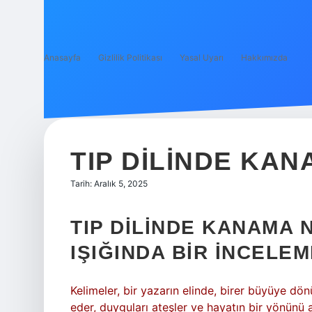
Anasayfa
Gizlilik Politikası
Yasal Uyarı
Hakkımızda
TIP DILINDE KA
Tarih: Aralık 5, 2025
TIP DILINDE KANAMA 
IŞIĞINDA BIR İNCELE
Kelimeler, bir yazarın elinde, birer büyüye dön
eder, duyguları ateşler ve hayatın bir yönünü ay