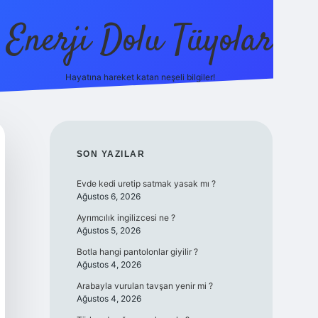
Enerji Dolu Tüyolar
Hayatına hareket katan neşeli bilgiler!
grandoperabet giriş
elexbett.net
tulipbetgiris.org
SIDEBAR
SON YAZILAR
Evde kedi uretip satmak yasak mı ?
Ağustos 6, 2026
Ayrımcılık ingilizcesi ne ?
Ağustos 5, 2026
Botla hangi pantolonlar giyilir ?
Ağustos 4, 2026
Arabayla vurulan tavşan yenir mi ?
Ağustos 4, 2026