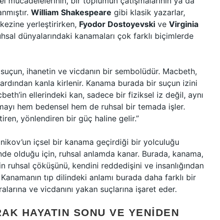
çsel mücadelelerinin, bir toplumun çatışmalarının ya da
anmıştır.
William Shakespeare
gibi klasik yazarlar,
kezine yerleştirirken,
Fyodor Dostoyevski
ve
Virginia
uhsal dünyalarındaki kanamaları çok farklı biçimlerde
, suçun, ihanetin ve vicdanın bir sembolüdür. Macbeth,
n ardından kanla kirlenir. Kanama burada bir suçun izini
eth’in ellerindeki kan, sadece bir fiziksel iz değil, aynı
mayı hem bedensel hem de ruhsal bir temada işler.
ren, yönlendiren bir güç haline gelir.”
nikov’un içsel bir kanama geçirdiği bir yolculuğu
içinde olduğu için, ruhsal anlamda kanar. Burada, kanama,
in ruhsal çöküşünü, kendini reddedişini ve insanlığından
Kanamanın tıp dilindeki anlamı burada daha farklı bir
alarına ve vicdanını yakan suçlarına işaret eder.
AK HAYATIN SONU VE YENIDEN