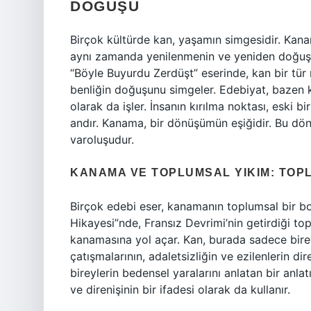
DOĞUŞU
Birçok kültürde kan, yaşamın simgesidir. Kana
aynı zamanda yenilenmenin ve yeniden doğuşun
“Böyle Buyurdu Zerdüşt” eserinde, kan bir tür
benliğin doğuşunu simgeler. Edebiyat, bazen 
olarak da işler. İnsanın kırılma noktası, eski b
andır. Kanama, bir dönüşümün eşiğidir. Bu dön
varoluşudur.
KANAMA VE TOPLUMSAL YIKIM: TOP
Birçok edebi eser, kanamanın toplumsal bir bo
Hikayesi”nde, Fransız Devrimi’nin getirdiği top
kanamasına yol açar. Kan, burada sadece bireyse
çatışmalarının, adaletsizliğin ve ezilenlerin di
bireylerin bedensel yaralarını anlatan bir anla
ve direnişinin bir ifadesi olarak da kullanır.