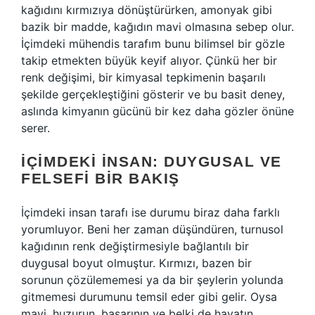
kağıdını kırmızıya dönüştürürken, amonyak gibi
bazik bir madde, kağıdın mavi olmasına sebep olur.
İçimdeki mühendis tarafım bunu bilimsel bir gözle
takip etmekten büyük keyif alıyor. Çünkü her bir
renk değişimi, bir kimyasal tepkimenin başarılı
şekilde gerçekleştiğini gösterir ve bu basit deney,
aslında kimyanın gücünü bir kez daha gözler önüne
serer.
İÇIMDEKI İNSAN: DUYGUSAL VE
FELSEFI BIR BAKIŞ
İçimdeki insan tarafı ise durumu biraz daha farklı
yorumluyor. Beni her zaman düşündüren, turnusol
kağıdının renk değiştirmesiyle bağlantılı bir
duygusal boyut olmuştur. Kırmızı, bazen bir
sorunun çözülememesi ya da bir şeylerin yolunda
gitmemesi durumunu temsil eder gibi gelir. Oysa
mavi, huzurun, başarının ve belki de hayatın