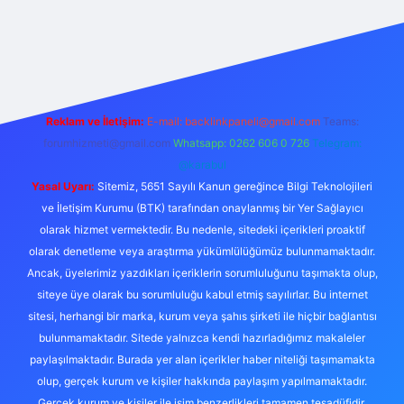
ndoperabet giriş
elexbett.net
tulipbetgiris.org
Reklam ve İletişim:
E-mail:
backlinkpaneli@gmail.com
Teams:
forumhizmeti@gmail.com
Whatsapp: 0262 606 0 726
Telegram:
@karabul
Yasal Uyarı:
Sitemiz, 5651 Sayılı Kanun gereğince Bilgi Teknolojileri
ve İletişim Kurumu (BTK) tarafından onaylanmış bir Yer Sağlayıcı
olarak hizmet vermektedir. Bu nedenle, sitedeki içerikleri proaktif
olarak denetleme veya araştırma yükümlülüğümüz bulunmamaktadır.
Ancak, üyelerimiz yazdıkları içeriklerin sorumluluğunu taşımakta olup,
siteye üye olarak bu sorumluluğu kabul etmiş sayılırlar. Bu internet
sitesi, herhangi bir marka, kurum veya şahıs şirketi ile hiçbir bağlantısı
bulunmamaktadır. Sitede yalnızca kendi hazırladığımız makaleler
paylaşılmaktadır. Burada yer alan içerikler haber niteliği taşımamakta
olup, gerçek kurum ve kişiler hakkında paylaşım yapılmamaktadır.
Gerçek kurum ve kişiler ile isim benzerlikleri tamamen tesadüfidir.