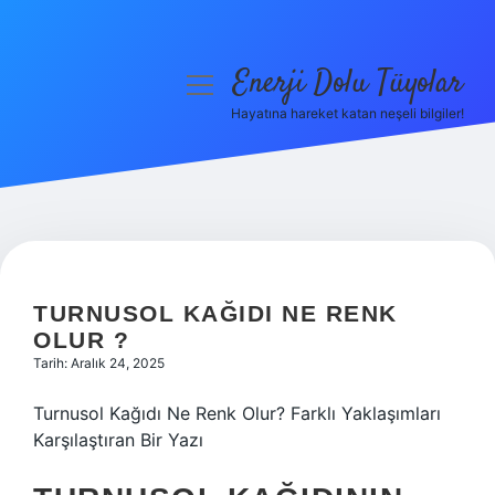
Enerji Dolu Tüyolar
menüyü
aç
Hayatına hareket katan neşeli bilgiler!
Anasayfa
Gizlilik Politikası
Yasal Uyarı
Hakkımızda
TURNUSOL KAĞIDI NE RENK
OLUR ?
Tarih: Aralık 24, 2025
Turnusol Kağıdı Ne Renk Olur? Farklı Yaklaşımları
Karşılaştıran Bir Yazı