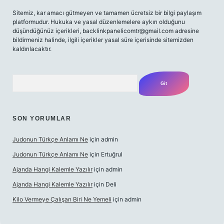
Sitemiz, kar amacı gütmeyen ve tamamen ücretsiz bir bilgi paylaşım
platformudur. Hukuka ve yasal düzenlemelere aykırı olduğunu
düşündüğünüz içerikleri,
backlinkpanelicomtr@gmail.com
adresine
bildirmeniz halinde, ilgili içerikler yasal süre içerisinde sitemizden
kaldırılacaktır.
Arama
SON YORUMLAR
Judonun Türkçe Anlamı Ne
için
admin
Judonun Türkçe Anlamı Ne
için
Ertuğrul
Ajanda Hangi Kalemle Yazılır
için
admin
Ajanda Hangi Kalemle Yazılır
için
Deli
Kilo Vermeye Çalışan Biri Ne Yemeli
için
admin