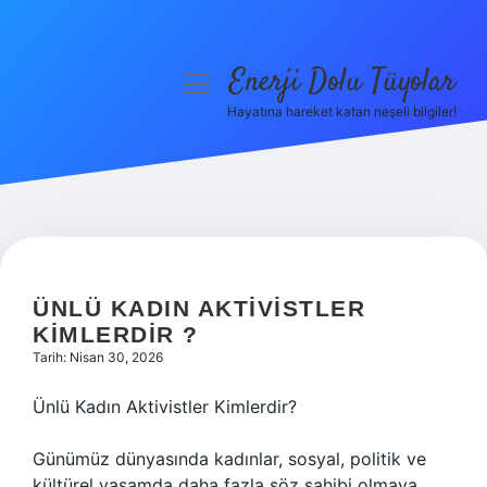
Enerji Dolu Tüyolar
menüyü
aç
Hayatına hareket katan neşeli bilgiler!
Anasayfa
Gizlilik Politikası
Yasal Uyarı
Hakkımızda
ÜNLÜ KADIN AKTIVISTLER
KIMLERDIR ?
Tarih: Nisan 30, 2026
Ünlü Kadın Aktivistler Kimlerdir?
Günümüz dünyasında kadınlar, sosyal, politik ve
kültürel yaşamda daha fazla söz sahibi olmaya