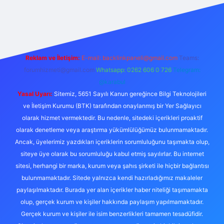
perabet giriş
elexbett.net
tulipbetgiris.org
Reklam ve İletişim:
E-mail:
backlinkpaneli@gmail.com
Teams:
forumhizmeti@gmail.com
Whatsapp: 0262 606 0 726
Telegram:
@karabul
Yasal Uyarı:
Sitemiz, 5651 Sayılı Kanun gereğince Bilgi Teknolojileri
ve İletişim Kurumu (BTK) tarafından onaylanmış bir Yer Sağlayıcı
olarak hizmet vermektedir. Bu nedenle, sitedeki içerikleri proaktif
olarak denetleme veya araştırma yükümlülüğümüz bulunmamaktadır.
Ancak, üyelerimiz yazdıkları içeriklerin sorumluluğunu taşımakta olup,
siteye üye olarak bu sorumluluğu kabul etmiş sayılırlar. Bu internet
sitesi, herhangi bir marka, kurum veya şahıs şirketi ile hiçbir bağlantısı
bulunmamaktadır. Sitede yalnızca kendi hazırladığımız makaleler
paylaşılmaktadır. Burada yer alan içerikler haber niteliği taşımamakta
olup, gerçek kurum ve kişiler hakkında paylaşım yapılmamaktadır.
Gerçek kurum ve kişiler ile isim benzerlikleri tamamen tesadüfidir.