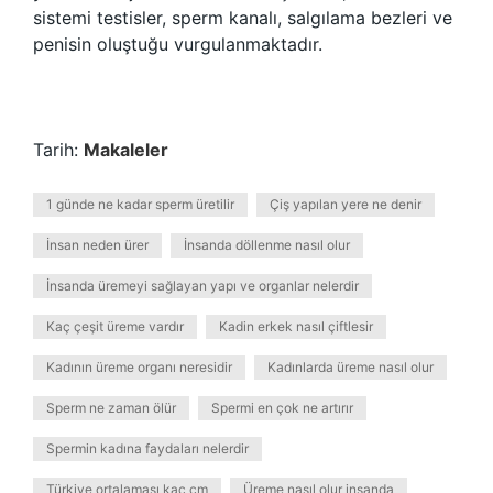
sistemi testisler, sperm kanalı, salgılama bezleri ve
penisin oluştuğu vurgulanmaktadır.
Tarih:
Makaleler
1 günde ne kadar sperm üretilir
Çiş yapılan yere ne denir
İnsan neden ürer
İnsanda döllenme nasıl olur
İnsanda üremeyi sağlayan yapı ve organlar nelerdir
Kaç çeşit üreme vardır
Kadin erkek nasıl çiftlesir
Kadının üreme organı neresidir
Kadınlarda üreme nasıl olur
Sperm ne zaman ölür
Spermi en çok ne artırır
Spermin kadına faydaları nelerdir
Türkiye ortalaması kaç cm
Üreme nasıl olur insanda