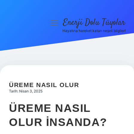
Enerji Dolu Tüyolar
menüyü
aç
Hayatına hareket katan neşeli bilgiler!
Anasayfa
Gizlilik Politikası
Yasal Uyarı
Hakkımızda
ÜREME NASIL OLUR
Tarih: Nisan 3, 2025
ÜREME NASIL
OLUR INSANDA?